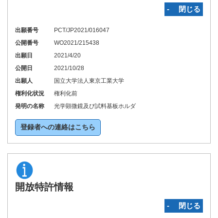
‐ 閉じる
出願番号
PCT/JP2021/016047
公開番号
WO2021/215438
出願日
2021/4/20
公開日
2021/10/28
出願人
国立大学法人東京工業大学
権利化状況
権利化前
発明の名称
光学顕微鏡及び試料基板ホルダ
登録者への連絡はこちら
開放特許情報
‐ 閉じる