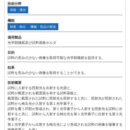
技術分野
情報・通信
機能
検査・検出
機械・部品の製造
適用製品
光学顕微鏡及び試料基板ホルダ
目的
試料の歪みの少ない画像を取得可能な光学顕微鏡を提供する。
効果
試料を歪みの少ない画像を取得することができる。
技術概要
試料に入射する照射光を出射する光源と、
試料が載置される載置面を有する試料基板と、
載置面に載置された試料に照射光を照射すると共に、照射光が照射された
試料から検出光が入射する第１光学素子と、
試料を覆う凹部が形成され、第１光学素子から入射する照射光を試料に出
射すると共に、試料から入射する検出光を第１光学素子に出射する第２光
学素子と、
第１光学素子から出射する検出光により形成される試料の画像を撮像する
撮像装置と、を有し、