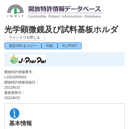
光学顕微鏡及び試料基板ホルダ
ウインドウを閉じる
固定URLをコピー
印刷
XにPOST
開放特許情報番号：
L2022000916
開放特許情報登録日：
2022/6/15
最新更新日：
2022/6/15
基本情報