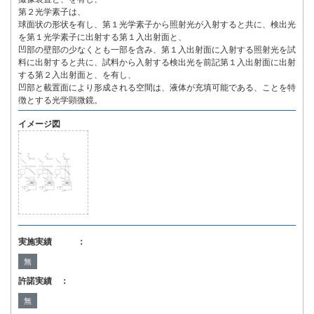
第２光学素子は、
球面状の形状を有し、第１光学素子から照射光が入射すると共に、検出光
を第１光学素子に出射する第１入出射面と、
凹部の壁部の少なくとも一部を含み、第１入出射面に入射する照射光を試
料に出射すると共に、試料から入射する検出光を前記第１入出射面に出射
する第２入出射面と、を有し、
凹部と載置面により形成される空間は、液体が充填可能である、ことを特
徴とする光学顕微鏡。
イメージ図
実施実績 ：
無
許諾実績 ：
無