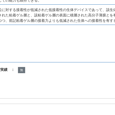
しての能力も維持できる。
位に対する接着性が低減された低接着性の生体デバイスであって、該生
された粘着ゲル層と、該粘着ゲル層の表面に積層された高分子薄膜とを
つつ、前記粘着ゲル層の接着力よりも低減された生体への接着性を有す
諾実績 ：
無