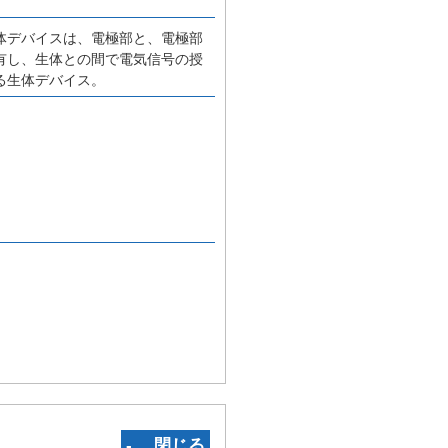
体デバイスは、電極部と、電極部
有し、生体との間で電気信号の授
る生体デバイス。
‐ 閉じる