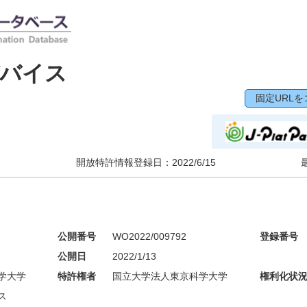
デバイス
固定URLを
開放特許情報登録日：
2022/6/15
公開番号
WO2022/009792
登録番号
公開日
2022/1/13
学大学
特許権者
国立大学法人東京科学大学
権利化状
ス