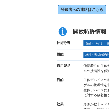
登録者への連絡はこちら
開放特許情報
技術分野
食品・バイオ
機能
材料・素材の製造
適用製品
低接着性の生体
ルの接着性を低
目的
生体デバイスの
ゲルの接着性を
生体デバイスに
に対する接着性
効果
厚さが数十～２