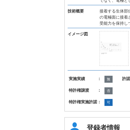
でなく、電極と
技術概要
接着する生体部
の電極面に接着
受能力を保持し
イメージ図
実施実績 ：
許
無
特許権譲渡 ：
否
特許権実施許諾：
可
登録者情報