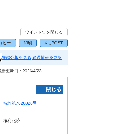
ウインドウを閉じる
コピー
印刷
XにPOST
登録公報を見る
経過情報を見る
最新更新日：
2026/4/23
‐ 閉じる
特許第7820820号
況
権利化済