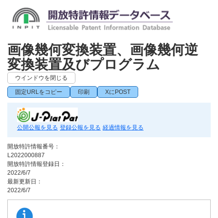
画像幾何変換装置、画像幾何逆
変換装置及びプログラム
ウインドウを閉じる
固定URLをコピー
印刷
XにPOST
公開公報を見る
登録公報を見る
経過情報を見る
開放特許情報番号：
L2022000887
開放特許情報登録日：
2022/6/7
最新更新日：
2022/6/7