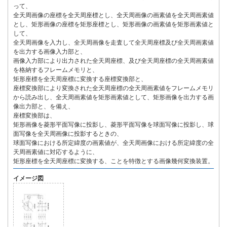
って、
全天周画像の座標を全天周座標とし、全天周画像の画素値を全天周画素値
とし、矩形画像の座標を矩形座標とし、矩形画像の画素値を矩形画素値と
して、
全天周画像を入力し、全天周画像を走査して全天周座標及び全天周画素値
を出力する画像入力部と、
画像入力部により出力された全天周座標、及び全天周座標の全天周画素値
を格納するフレームメモリと、
矩形座標を全天周座標に変換する座標変換部と、
座標変換部により変換された全天周座標の全天周画素値をフレームメモリ
から読み出し、全天周画素値を矩形画素値として、矩形画像を出力する画
像出力部と、を備え、
座標変換部は、
矩形画像を菱形平面写像に投影し、菱形平面写像を球面写像に投影し、球
面写像を全天周画像に投影するときの、
球面写像における所定緯度の画素値が、全天周画像における所定緯度の全
天周画素値に対応するように、
矩形座標を全天周座標に変換する、ことを特徴とする画像幾何変換装置。
イメージ図