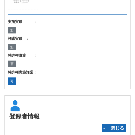
実施実績 ：
無
許諾実績 ：
無
特許権譲渡 ：
否
特許権実施許諾：
可
登録者情報
‐ 閉じる