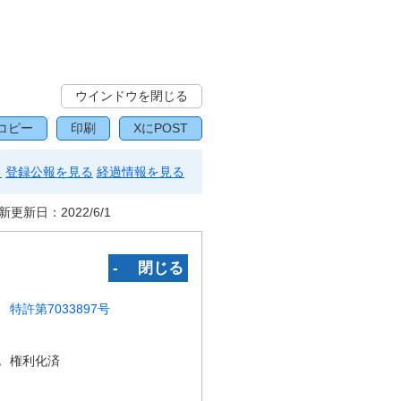
ウインドウを閉じる
コピー
印刷
XにPOST
る
登録公報を見る
経過情報を見る
新更新日：
2022/6/1
‐ 閉じる
特許第7033897号
況
権利化済