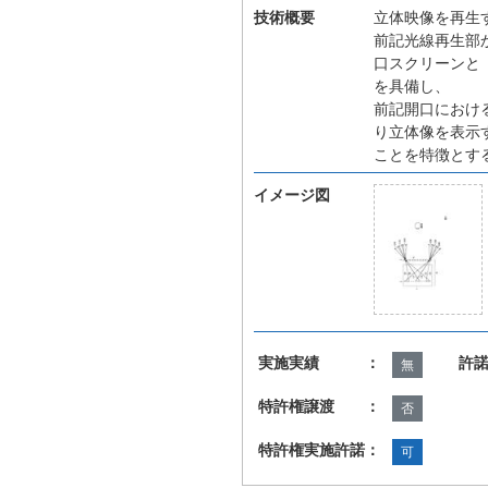
技術概要
立体映像を再生
前記光線再生部
口スクリーンと
を具備し、
前記開口におけ
り立体像を表示
ことを特徴とす
イメージ図
実施実績 ：
許
無
特許権譲渡 ：
否
特許権実施許諾：
可