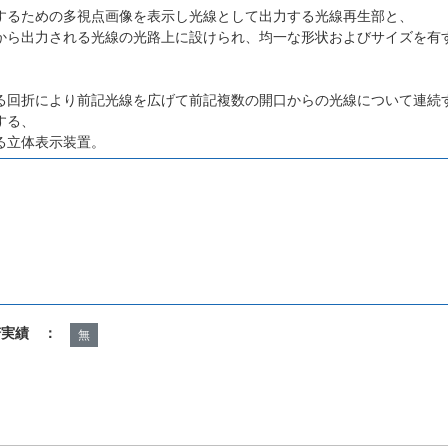
するための多視点画像を表示し光線として出力する光線再生部と、
から出力される光線の光路上に設けられ、均一な形状およびサイズを有
る回折により前記光線を広げて前記複数の開口からの光線について連続
する、
る立体表示装置。
諾実績 ：
無