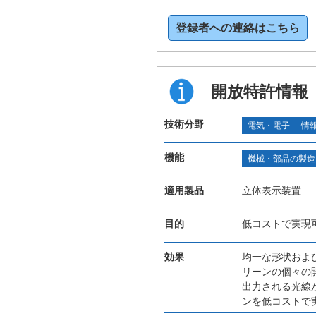
登録者への連絡はこちら
開放特許情報
技術分野
電気・電子
情
機能
機械・部品の製造
適用製品
立体表示装置
目的
低コストで実現
効果
均一な形状およ
リーンの個々の
出力される光線
ンを低コストで