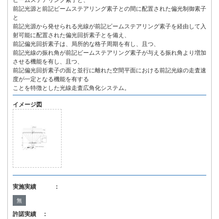
ビームステアリング素子と、
前記光源と前記ビームステアリング素子との間に配置された偏光制御素子
と
前記光源から発せられる光線が前記ビームステアリング素子を経由して入
射可能に配置された偏光回折素子とを備え、
前記偏光回折素子は、局所的な格子周期を有し、且つ、
前記光線の振れ角が前記ビームステアリング素子が与える振れ角より増加
させる機能を有し、且つ、
前記偏光回折素子の面と並行に離れた空間平面における前記光線の走査速
度が一定となる機能を有する
ことを特徴とした光線走査広角化システム。
イメージ図
実施実績 ：
無
許諾実績 ：