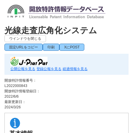
光線走査広角化システム
ウインドウを閉じる
固定URLをコピー
印刷
XにPOST
公開公報を見る
登録公報を見る
経過情報を見る
開放特許情報番号：
L2022000843
開放特許情報登録日：
2022/6/6
最新更新日：
2024/3/26