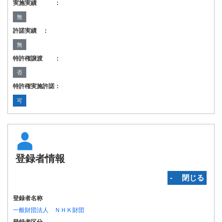
実施実績 ：
無
許諾実績 ：
無
特許権譲渡 ：
否
特許権実施許諾：
可
登録者情報
‐ 閉じる
登録者名称
一般財団法人 ＮＨＫ財団