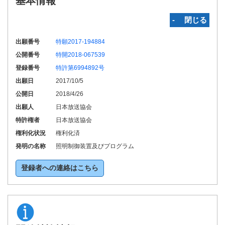
基本情報
‐ 閉じる
出願番号
特願2017-194884
公開番号
特開2018-067539
登録番号
特許第6994892号
出願日
2017/10/5
公開日
2018/4/26
出願人
日本放送協会
特許権者
日本放送協会
権利化状況
権利化済
発明の名称
照明制御装置及びプログラム
登録者への連絡はこちら