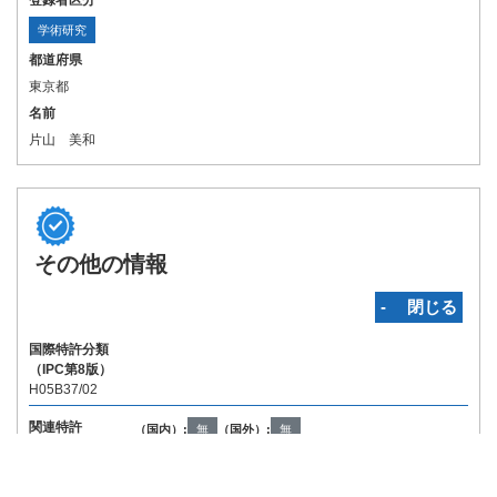
登録者区分
学術研究
都道府県
東京都
名前
片山 美和
その他の情報
‐ 閉じる
国際特許分類
（IPC第8版）
H05B37/02
関連特許
（国内）:
無
（国外）:
無
Copyright © INPIT Rights Reserved