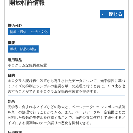
開放特許情報
‐ 閉じる
技術分野
情報・通信
生活・文化
機能
機械・部品の製造
適用製品
ホログラム記録再生装置
目的
ホログラム記録再生装置から再生されたデータについて、光学特性に基づ
くノイズの抑制とシンボルの復調を単一の処理で行うと共に、ＳＮ比を改
善することができるホログラム記録再生装置を提供する。
効果
光学系に含まれるノイズなどの除去と、ページデータ中のシンボルの復調
を単一の処理で行うことができる。また、ページデータを一定範囲ごとに
分割した複数のモデルを作成することで、面内位置に依存して発生するノ
イズによる復調時のデータ誤りの悪化を抑制できる。