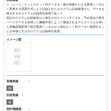
技術概要
ｎ（ｎ＞１）ビットのビット列データをｒ個の画素からなる変調シンボル
に変換する変調方式により記録されたホログラム記録媒体から、データを
復元するホログラム記録再生装置であって、
前記ホログラム記録媒体から再生されたページデータを、予め過去の再生
ページデータを使用した機械学習によって構成されるアルゴリズムを用い
た画像認識処理で前記変調シンボルから前記ビット列データに復調するこ
とを特徴とするホログラム記録再生装置。
イメージ図
実施実績 ：
無
許諾実績 ：
無
特許権譲渡 ：