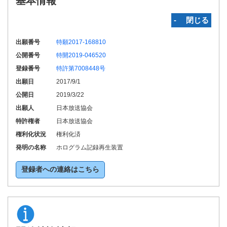
基本情報
‐ 閉じる
出願番号
特願2017-168810
公開番号
特開2019-046520
登録番号
特許第7008448号
出願日
2017/9/1
公開日
2019/3/22
出願人
日本放送協会
特許権者
日本放送協会
権利化状況
権利化済
発明の名称
ホログラム記録再生装置
登録者への連絡はこちら