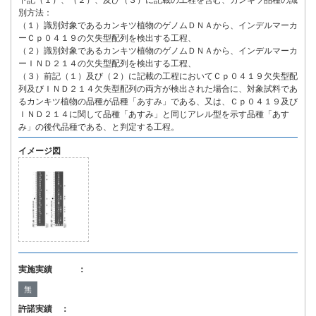
下記（１）、（２）、及び（３）に記載の工程を含む、カンキツ品種の識
別方法：
（１）識別対象であるカンキツ植物のゲノムＤＮＡから、インデルマーカ
ーＣｐ０４１９の欠失型配列を検出する工程、
（２）識別対象であるカンキツ植物のゲノムＤＮＡから、インデルマーカ
ーＩＮＤ２１４の欠失型配列を検出する工程、
（３）前記（１）及び（２）に記載の工程においてＣｐ０４１９欠失型配
列及びＩＮＤ２１４欠失型配列の両方が検出された場合に、対象試料であ
るカンキツ植物の品種が品種「あすみ」である、又は、Ｃｐ０４１９及び
ＩＮＤ２１４に関して品種「あすみ」と同じアレル型を示す品種「あす
み」の後代品種である、と判定する工程。
イメージ図
実施実績 ：
無
許諾実績 ：