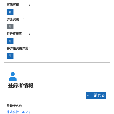
実施実績 ：
有
許諾実績 ：
無
特許権譲渡 ：
可
特許権実施許諾：
可
登録者情報
‐ 閉じる
登録者名称
株式会社モルフォ