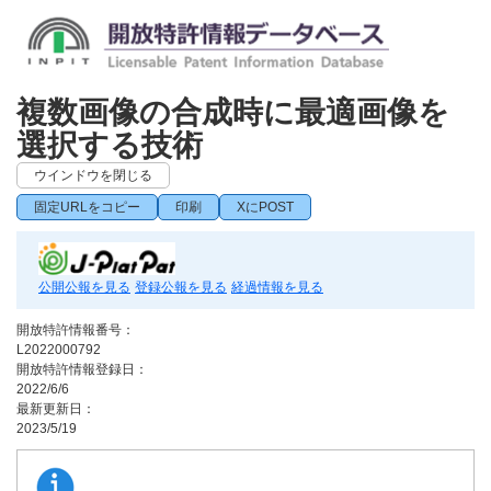
複数画像の合成時に最適画像を
選択する技術
ウインドウを閉じる
固定URLをコピー
印刷
XにPOST
公開公報を見る
登録公報を見る
経過情報を見る
開放特許情報番号：
L2022000792
開放特許情報登録日：
2022/6/6
最新更新日：
2023/5/19