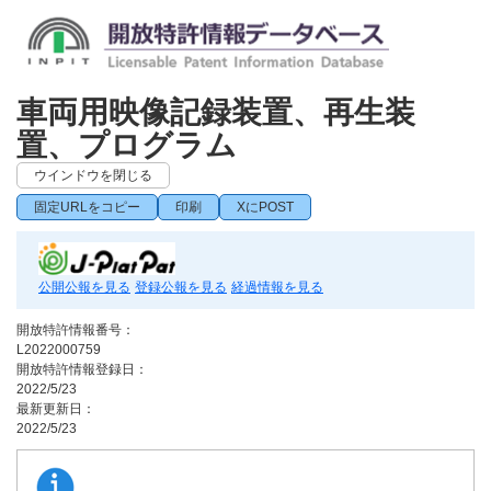
車両用映像記録装置、再生装
置、プログラム
ウインドウを閉じる
固定URLをコピー
印刷
XにPOST
公開公報を見る
登録公報を見る
経過情報を見る
開放特許情報番号：
L2022000759
開放特許情報登録日：
2022/5/23
最新更新日：
2022/5/23