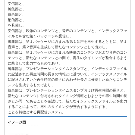
受信部と、
編集部と、
統合部と、
配信部と、
を具備し、
受信部は、映像のコンテンツと、音声のコンテンツと、インデックスファ
イルとを含む第１パッケージを受信し、
編集部は、第１パッケージに含まれる第１音声を再生するとともに、第１
音声と、第２音声を生成して新たなコンテンツとして出力し、
統合部は、第１パッケージに含まれる映像のコンテンツおよび音声のコン
テンツと、新たなコンテンツとの間で、再生のタイミングが整合するよう
に統合して出力するものであり、
編集部は、プレゼンテーションタイムスタンプと、インデックスファイル
に記述された再生時間の長さの情報とに基づいて、インデックスファイル
に記述されていた再生時間の長さに合わせた長さに分割した新たなコンテ
ンツを生成するものであり、
統合部は、プレゼンテーションタイムスタンプおよび再生時間の長さと、
新たなコンテンツに付与されたタイミング情報とおよびその再生時間の長
さとが同一であることを確認して、新たなインデックスファイルとを出力
することによって、再生のタイミングが整合するようにする、
ことを特徴とする再配信システム。
イメージ図