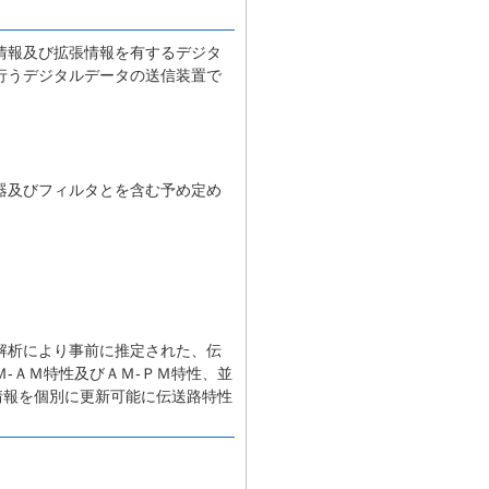
情報及び拡張情報を有するデジタ
行うデジタルデータの送信装置で
器及びフィルタとを含む予め定め
解析により事前に推定された、伝
‐ＡＭ特性及びＡＭ‐ＰＭ特性、並
情報を個別に更新可能に伝送路特性