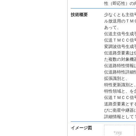
性（即応性）の
技術概要
少なくとも主信
ル放送用のＴＭ
あって、
伝送主信号生成
伝送ＴＭＣＣ信
変調波信号生成
伝送路歪要素は
た複数の対象機
伝送路特性情報
伝送路特性詳細
拡張識別と、
特性更新識別と
特性領域と、を
伝送ＴＭＣＣ信
送路歪要素とす
びに衛星中継器
詳細情報として
イメージ図