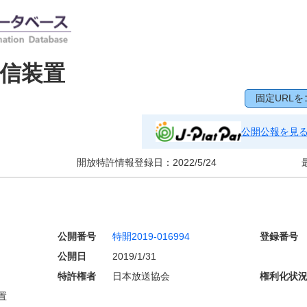
信装置
固定URLを
公開公報を見
開放特許情報登録日：
2022/5/24
公開番号
特開2019-016994
登録番号
公開日
2019/1/31
特許権者
日本放送協会
権利化状
置