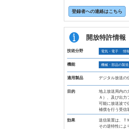
登録者への連絡はこちら
開放特許情報
技術分野
電気・電子
情
機能
機械・部品の製造
適用製品
デジタル放送の
目的
地上放送局内の
Ａ）、及び出力
可能に放送波で
補償を行う受信
効果
送信装置は、Ｔ
その逆特性によ