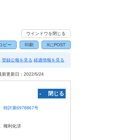
ウインドウを閉じる
コピー
印刷
XにPOST
る
登録公報を見る
経過情報を見る
最新更新日：
2022/5/24
‐ 閉じる
特許第6978867号
況
権利化済