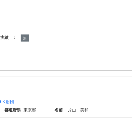
諾実績 ：
無
ＨＫ財団
都道府県
東京都
名前
片山 美和