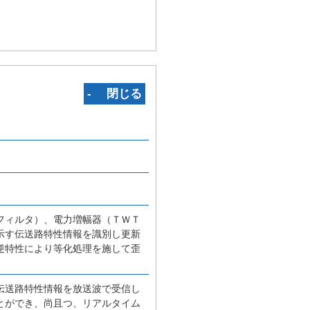
‐ 閉じる
フィルタ）、電力増幅器（ＴＷＴ
示す伝送路特性情報を識別し更新
逆特性により等化処理を施して歪
伝送路特性情報を放送波で受信し
とができ、尚且つ、リアルタイム