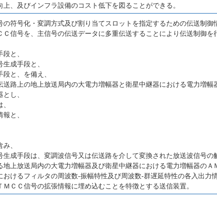
向上、及びインフラ設備のコスト低下を図ることができる。
号の符号化・変調方式及び割り当てスロットを指定するための伝送制御
ＣＣ信号を、主信号の伝送データに多重伝送することにより伝送制御を
手段と、
号生成手段と、
手段と、を備え、
伝送路上の地上放送局内の大電力増幅器と衛星中継器における電力増幅
器とし、
は、
情報と、
、
含み、
号生成手段は、変調波信号又は伝送路を介して変換された放送波信号の
る地上放送局内の大電力増幅器及び衛星中継器における電力増幅器のＡＭ
におけるフィルタの周波数‐振幅特性及び周波数‐群遅延特性の各入出力
ＴＭＣＣ信号の拡張情報に埋め込むことを特徴とする送信装置。