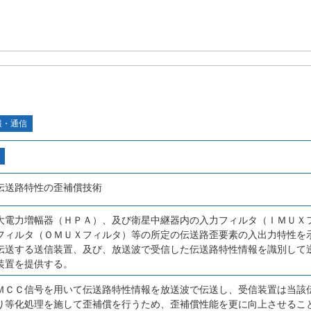
報・通信
伝送路特性の歪補償技術
大電力増幅器（ＨＰＡ）、及び衛星中継器内の入力フィルタ（ＩＭＵＸ
フィルタ（ＯＭＵＸフィルタ）等の所定の伝送路歪要素の入出力特性を
伝送する送信装置、及び、放送波で受信した伝送路特性情報を識別して
装置を提供する。
ＭＣＣ信号を用いて伝送路特性情報を放送波で伝送し、受信装置は当該
り等化処理を施して歪補償を行うため、歪補償性能を更に向上させるこ