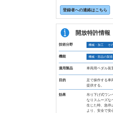
登録者への連絡はこちら
開放特許情報
技術分野
機械・加工
そ
機能
機械・部品の製造
適用製品
車両用ペダル装
目的
足で操作する車
提供する。
効果
吊り下げ式ワン
なりスムーズな
生じた時、急停
より、安全で安