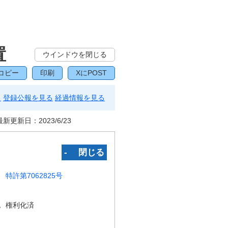
置
ウインドウを閉じる
コピー
印刷
XにPOST
る
登録公報を見る
経過情報を見る
最新更新日：
2023/6/23
‐ 閉じる
特許第7062825号
況
権利化済