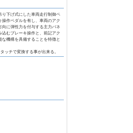
吊り下げ式にした車両走行制御ペ
キ操作ペダルを有し、車両のアク
方向に弾性力を付与する主力バネ
み込むブレーキ操作と、前記アク
能な機構を具備することを特徴と
１タッチで変換する事が出来る。