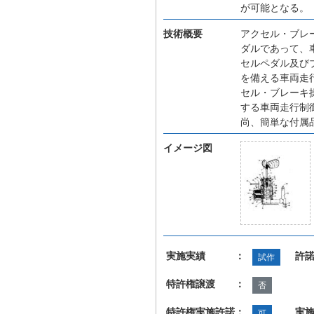
が可能となる。
技術概要
アクセル・ブレ
ダルであって、
セルペダル及び
を備える車両走
セル・ブレーキ
する車両走行制
尚、簡単な付属
イメージ図
実施実績 ：
許
試作
特許権譲渡 ：
否
特許権実施許諾：
実
可