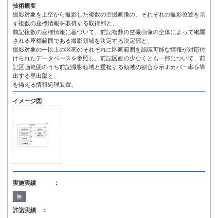
技術概要
撮影対象を上空から撮影した複数の空撮画像の、それぞれの撮影位置を示
す複数の座標情報を取得する取得部と、
前記複数の座標情報に基づいて、前記複数の空撮画像の全体によって網羅
される座標範囲である撮影領域を決定する決定部と、
撮影対象の一以上の区画のそれぞれに区画範囲を認識可能な情報が対応付
けられたデータベースを参照し、前記区画の少なくとも一部について、前
記区画範囲のうち前記撮影領域と重複する領域の割合を示すカバー率を導
出する導出部と、
を備える情報処理装置。
イメージ図
実施実績 ：
無
許諾実績 ：