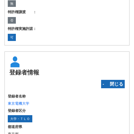
無
特許権譲渡 ：
否
特許権実施許諾：
可
登録者情報
‐ 閉じる
登録者名称
東京電機大学
登録者区分
大学・ＴＬＯ
都道府県