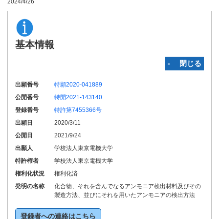
2024/4/26
基本情報
‐ 閉じる
出願番号
特願2020-041889
公開番号
特開2021-143140
登録番号
特許第7455366号
出願日
2020/3/11
公開日
2021/9/24
出願人
学校法人東京電機大学
特許権者
学校法人東京電機大学
権利化状況
権利化済
発明の名称
化合物、それを含んでなるアンモニア検出材料及びその
製造方法、並びにそれを用いたアンモニアの検出方法
登録者への連絡はこちら