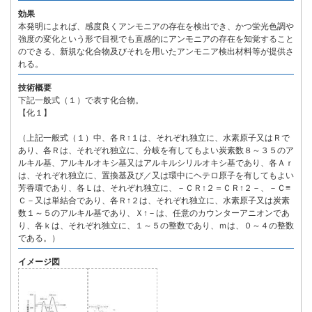
効果
本発明によれば、感度良くアンモニアの存在を検出でき、かつ蛍光色調や
強度の変化という形で目視でも直感的にアンモニアの存在を知覚すること
のできる、新規な化合物及びそれを用いたアンモニア検出材料等が提供さ
れる。
技術概要
下記一般式（１）で表す化合物。
【化１】
（上記一般式（１）中、各Ｒ↑１は、それぞれ独立に、水素原子又はＲで
あり、各Ｒは、それぞれ独立に、分岐を有してもよい炭素数８～３５のア
ルキル基、アルキルオキシ基又はアルキルシリルオキシ基であり、各Ａｒ
は、それぞれ独立に、置換基及び／又は環中にヘテロ原子を有してもよい
芳香環であり、各Ｌは、それぞれ独立に、－ＣＲ↑２＝ＣＲ↑２－、－Ｃ≡
Ｃ－又は単結合であり、各Ｒ↑２は、それぞれ独立に、水素原子又は炭素
数１～５のアルキル基であり、Ｘ↑－は、任意のカウンターアニオンであ
り、各ｋは、それぞれ独立に、１～５の整数であり、ｍは、０～４の整数
である。）
イメージ図