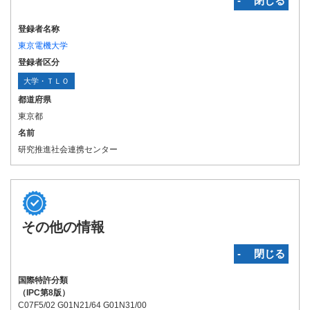
‐ 閉じる
登録者名称
東京電機大学
登録者区分
大学・ＴＬＯ
都道府県
東京都
名前
研究推進社会連携センター
その他の情報
‐ 閉じる
国際特許分類
（IPC第8版）
C07F5/02 G01N21/64 G01N31/00