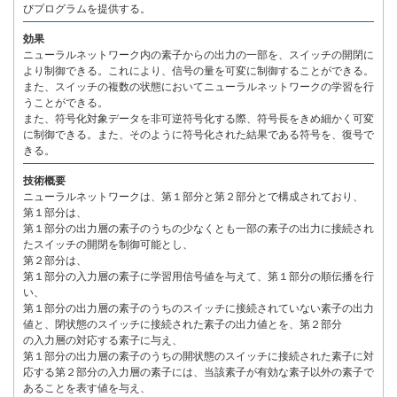
びプログラムを提供する。
効果
ニューラルネットワーク内の素子からの出力の一部を、スイッチの開閉に
より制御できる。これにより、信号の量を可変に制御することができる。
また、スイッチの複数の状態においてニューラルネットワークの学習を行
うことができる。
また、符号化対象データを非可逆符号化する際、符号長をきめ細かく可変
に制御できる。また、そのように符号化された結果である符号を、復号で
きる。
技術概要
ニューラルネットワークは、第１部分と第２部分とで構成されており、
第１部分は、
第１部分の出力層の素子のうちの少なくとも一部の素子の出力に接続され
たスイッチの開閉を制御可能とし、
第２部分は、
第１部分の入力層の素子に学習用信号値を与えて、第１部分の順伝播を行
い、
第１部分の出力層の素子のうちのスイッチに接続されていない素子の出力
値と、閉状態のスイッチに接続された素子の出力値とを、第２部分
の入力層の対応する素子に与え、
第１部分の出力層の素子のうちの開状態のスイッチに接続された素子に対
応する第２部分の入力層の素子には、当該素子が有効な素子以外の素子で
あることを表す値を与え、