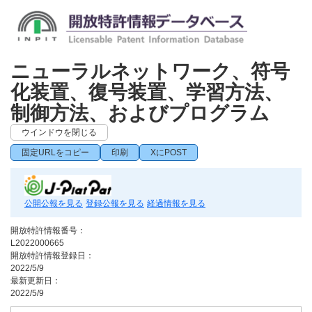
ニューラルネットワーク、符号
化装置、復号装置、学習方法、
制御方法、およびプログラム
ウインドウを閉じる
固定URLをコピー
印刷
XにPOST
公開公報を見る
登録公報を見る
経過情報を見る
開放特許情報番号：
L2022000665
開放特許情報登録日：
2022/5/9
最新更新日：
2022/5/9