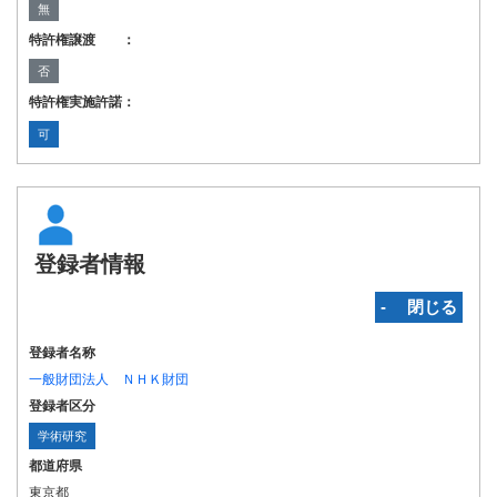
無
特許権譲渡 ：
否
特許権実施許諾：
可
登録者情報
‐ 閉じる
登録者名称
一般財団法人 ＮＨＫ財団
登録者区分
学術研究
都道府県
東京都