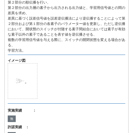
第２部分の順伝播を行い、
第２部分の出力層の素子から出力される出力値と、学習用信号値との間の
差異を求め、
差異に基づく誤差信号値を誤差逆伝播法により逆伝播することによって第
２部分および第１部分の各素子のパラメーター値を更新し、ただし逆伝播
において、開状態のスイッチが付随する素子間結合においては素子が有効
な素子以外の素子であることを表す値を逆伝播させる、
複数の学習用信号値を与える際に、スイッチの開閉状態を変える場合があ
る、
学習方法。
イメージ図
実施実績 ：
無
許諾実績 ：