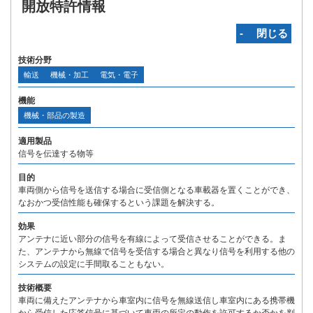
開放特許情報
‐ 閉じる
技術分野
輸送
機械・加工
電気・電子
機能
機械・部品の製造
適用製品
信号を伝達する物等
目的
車両側から信号を送信する場合に受信側となる車載器を置くことができ、
なおかつ受信性能も確保するという課題を解決する。
効果
アンテナに近い部分の信号を有線によって受信させることができる。ま
た、アンテナから無線で信号を受信する場合と異なり信号を利用する他の
システムの設定に手間取ることもない。
技術概要
車両に備えたアンテナから車室内に信号を無線送信し車室内にある携帯機