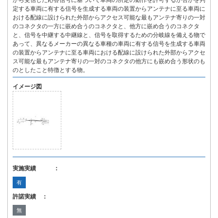
から受信した応答信号に基づいて車両の所定の動作を許可するか否かを判
定する車両に有する信号を生成する車両の装置からアンテナに至る車両に
おける配線に設けられた外部からアクセス可能な最もアンテナ寄りの一対
のコネクタの一方に嵌め合うのコネクタと、他方に嵌め合うのコネクタ
と、信号を中継する中継線と、信号を取得するための分岐線を備える物で
あって、異なるメーカーの異なる車種の車両に有する信号を生成する車両
の装置からアンテナに至る車両における配線に設けられた外部からアクセ
ス可能な最もアンテナ寄りの一対のコネクタの他方にも嵌め合う形状のも
のとしたこと特徴とする物。
イメージ図
実施実績 ：
有
許諾実績 ：
無