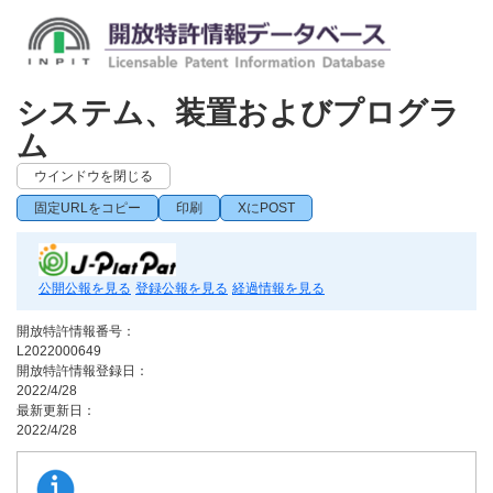
システム、装置およびプログラ
ム
ウインドウを閉じる
固定URLをコピー
印刷
XにPOST
公開公報を見る
登録公報を見る
経過情報を見る
開放特許情報番号：
L2022000649
開放特許情報登録日：
2022/4/28
最新更新日：
2022/4/28