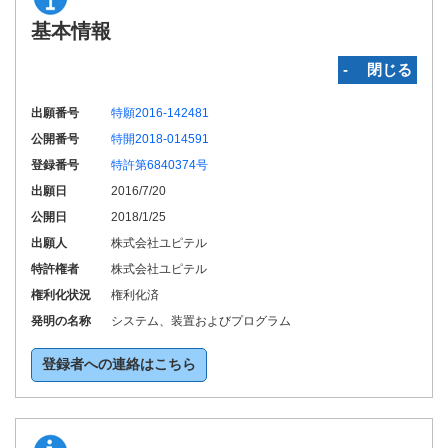
基本情報
‐ 閉じる
出願番号
特願2016-142481
公開番号
特開2018-014591
登録番号
特許第6840374号
出願日
2016/7/20
公開日
2018/1/25
出願人
株式会社ユピテル
特許権者
株式会社ユピテル
権利化状況
権利化済
発明の名称
システム、装置およびプログラム
登録者への連絡はこちら