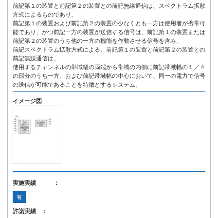
前記第１の装置と前記第２の装置との前記無線通信は、スペクトラム拡散
方式によるものであり、
前記第１の装置および前記第２の装置の少なくとも一方は使用者が携帯可
能であり、かつ前記一方の装置が送信する信号は、前記第１の装置または
前記第２の装置のうち他の一方の機能を作動させる信号を含み、
前記スペクトラム拡散方式による、前記第１の装置と前記第２の装置との
前記無線通信は、
使用するチャンネルの帯域幅の両端から帯域の内側に前記帯域幅の１／４
の部分のうち一方、および前記帯域幅の中心において、同一の電力で信号
の送信が可能であることを特徴とするシステム。
イメージ図
実施実績 ：
有
許諾実績 ：