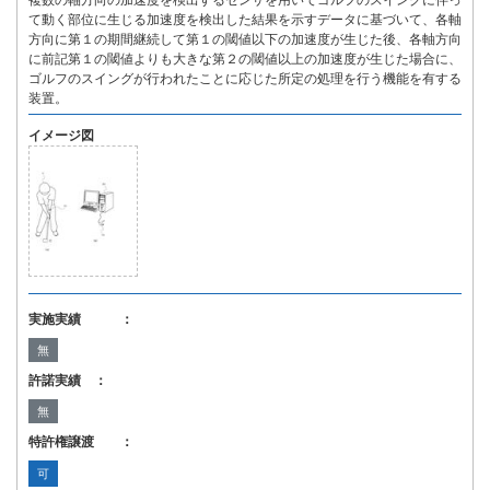
複数の軸方向の加速度を検出するセンサを用いてゴルフのスイングに伴っ
て動く部位に生じる加速度を検出した結果を示すデータに基づいて、各軸
方向に第１の期間継続して第１の閾値以下の加速度が生じた後、各軸方向
に前記第１の閾値よりも大きな第２の閾値以上の加速度が生じた場合に、
ゴルフのスイングが行われたことに応じた所定の処理を行う機能を有する
装置。
イメージ図
実施実績 ：
無
許諾実績 ：
無
特許権譲渡 ：
可