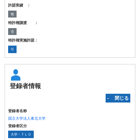
許諾実績 ：
無
特許権譲渡 ：
否
特許権実施許諾：
可
登録者情報
‐ 閉じる
登録者名称
国立大学法人東北大学
登録者区分
大学・ＴＬＯ