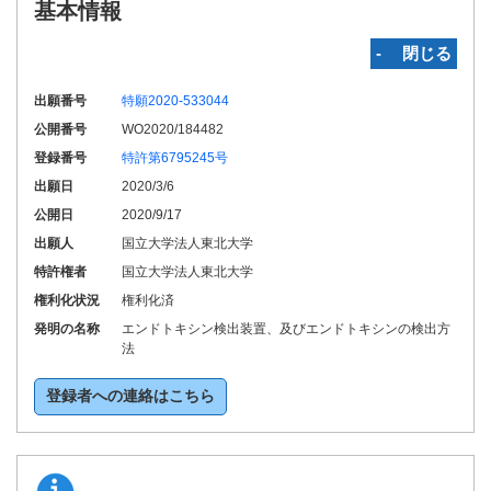
基本情報
‐ 閉じる
出願番号
特願2020-533044
公開番号
WO2020/184482
登録番号
特許第6795245号
出願日
2020/3/6
公開日
2020/9/17
出願人
国立大学法人東北大学
特許権者
国立大学法人東北大学
権利化状況
権利化済
発明の名称
エンドトキシン検出装置、及びエンドトキシンの検出方
法
登録者への連絡はこちら