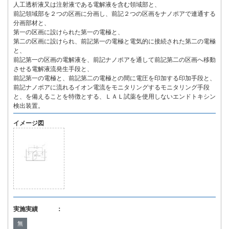
人工透析液又は注射液である電解液を含む領域部と、
前記領域部を２つの区画に分画し、前記２つの区画をナノポアで連通する
分画部材と、
第一の区画に設けられた第一の電極と、
第二の区画に設けられ、前記第一の電極と電気的に接続された第二の電極
と、
前記第一の区画の電解液を、前記ナノポアを通して前記第二の区画へ移動
させる電解液流発生手段と、
前記第一の電極と、前記第二の電極との間に電圧を印加する印加手段と、
前記ナノポアに流れるイオン電流をモニタリングするモニタリング手段
と、を備えることを特徴とする、ＬＡＬ試薬を使用しないエンドトキシン
検出装置。
イメージ図
実施実績 ：
無