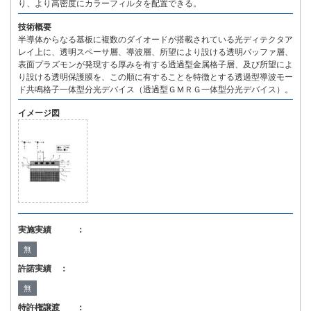
り、より高密度にカラーフィルタを配置できる。
技術概要
半導体からなる基板に複数のダイオードが搭載されている光ディテクタア
レイ上に、透明スペーサ層、導波層、所望により設ける透明バッファ層、
表面プラズモンが発現する厚みを有する透過型金属格子層、及び所望によ
り設ける透明保護膜を、この順に有することを特徴とする透過型導波モー
ド共鳴格子一体型分光デバイス（透過型ＧＭＲＧ一体型分光デバイス）。
イメージ図
実施実績 ：
無
許諾実績 ：
無
特許権譲渡 ：