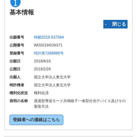
基本情報
‐ 閉じる
出願番号
特願2019-537584
公開番号
WO2019/039371
登録番号
特許第7268880号
出願日
2018/8/16
公開日
2019/2/28
出願人
国立大学法人東北大学
特許権者
国立大学法人東北大学
権利化状況
権利化済
発明の名称
透過型導波モード共鳴格子一体型分光デバイス及びその
製造方法
登録者への連絡はこちら