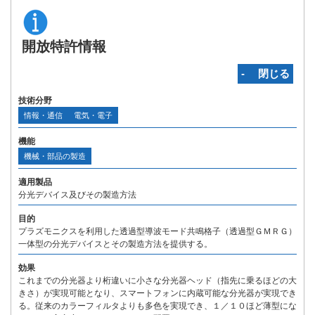
開放特許情報
‐ 閉じる
技術分野
情報・通信
電気・電子
機能
機械・部品の製造
適用製品
分光デバイス及びその製造方法
目的
プラズモニクスを利用した透過型導波モード共鳴格子（透過型ＧＭＲＧ）
一体型の分光デバイスとその製造方法を提供する。
効果
これまでの分光器より桁違いに小さな分光器ヘッド（指先に乗るほどの大
きさ）が実現可能となり、スマートフォンに内蔵可能な分光器が実現でき
る。従来のカラーフィルタよりも多色を実現でき、１／１０ほど薄型にな