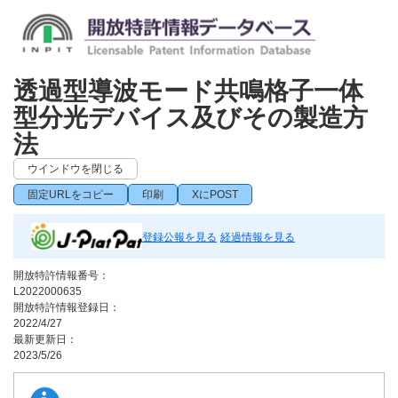
透過型導波モード共鳴格子一体
型分光デバイス及びその製造方
法
ウインドウを閉じる
固定URLをコピー
印刷
XにPOST
登録公報を見る
経過情報を見る
開放特許情報番号：
L2022000635
開放特許情報登録日：
2022/4/27
最新更新日：
2023/5/26