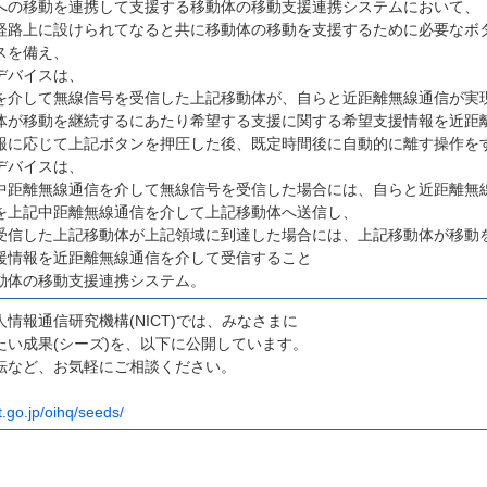
への移動を連携して支援する移動体の移動支援連携システムにおいて、
経路上に設けられてなると共に移動体の移動を支援するために必要なボ
スを備え、
デバイスは、
を介して無線信号を受信した上記移動体が、自らと近距離無線通信が実
体が移動を継続するにあたり希望する支援に関する希望支援情報を近距
報に応じて上記ボタンを押圧した後、既定時間後に自動的に離す操作を
デバイスは、
中距離無線通信を介して無線信号を受信した場合には、自らと近距離無
を上記中距離無線通信を介して上記移動体へ送信し、
受信した上記移動体が上記領域に到達した場合には、上記移動体が移動
援情報を近距離無線通信を介して受信すること
動体の移動支援連携システム。
情報通信研究機構(NICT)では、みなさまに
たい成果(シーズ)を、以下に公開しています。
転など、お気軽にご相談ください。
t.go.jp/oihq/seeds/