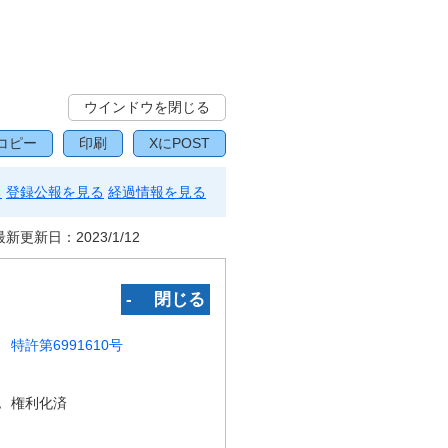
ウインドウを閉じる
コピー
印刷
XにPOST
る
登録公報を見る
経過情報を見る
最新更新日：
2023/1/12
‐ 閉じる
特許第6991610号
況
権利化済