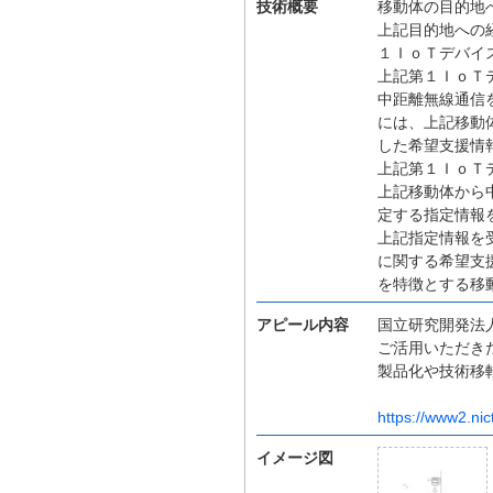
技術概要
移動体の目的地
上記目的地への
１ＩｏＴデバイ
上記第１ＩｏＴ
中距離無線通信
には、上記移動
した希望支援情
上記第１ＩｏＴ
上記移動体から
定する指定情報
上記指定情報を
に関する希望支
を特徴とする移
アピール内容
国立研究開発法人
ご活用いただき
製品化や技術移
https://www2.nic
イメージ図