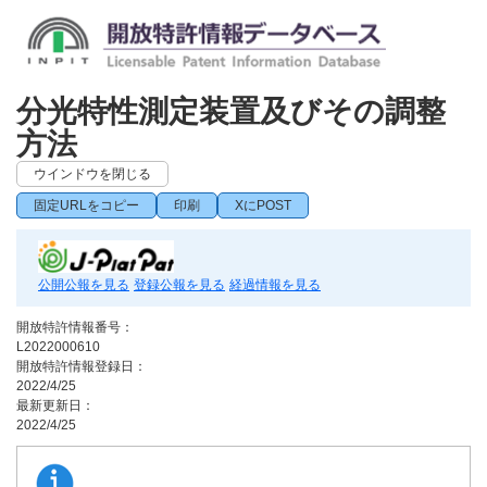
分光特性測定装置及びその調整
方法
ウインドウを閉じる
固定URLをコピー
印刷
XにPOST
公開公報を見る
登録公報を見る
経過情報を見る
開放特許情報番号：
L2022000610
開放特許情報登録日：
2022/4/25
最新更新日：
2022/4/25