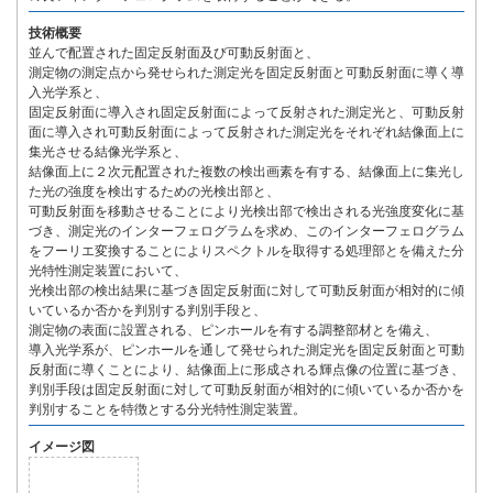
技術概要
並んで配置された固定反射面及び可動反射面と、
測定物の測定点から発せられた測定光を固定反射面と可動反射面に導く導
入光学系と、
固定反射面に導入され固定反射面によって反射された測定光と、可動反射
面に導入され可動反射面によって反射された測定光をそれぞれ結像面上に
集光させる結像光学系と、
結像面上に２次元配置された複数の検出画素を有する、結像面上に集光し
た光の強度を検出するための光検出部と、
可動反射面を移動させることにより光検出部で検出される光強度変化に基
づき、測定光のインターフェログラムを求め、このインターフェログラム
をフーリエ変換することによりスペクトルを取得する処理部とを備えた分
光特性測定装置において、
光検出部の検出結果に基づき固定反射面に対して可動反射面が相対的に傾
いているか否かを判別する判別手段と、
測定物の表面に設置される、ピンホールを有する調整部材とを備え、
導入光学系が、ピンホールを通して発せられた測定光を固定反射面と可動
反射面に導くことにより、結像面上に形成される輝点像の位置に基づき、
判別手段は固定反射面に対して可動反射面が相対的に傾いているか否かを
判別することを特徴とする分光特性測定装置。
イメージ図