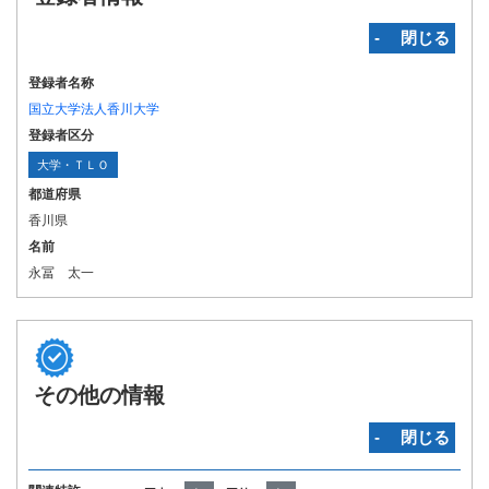
‐ 閉じる
登録者名称
国立大学法人香川大学
登録者区分
大学・ＴＬＯ
都道府県
香川県
名前
永冨 太一
その他の情報
‐ 閉じる