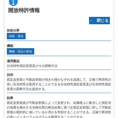
開放特許情報
‐ 閉じる
技術分野
情報・通信
機能
機械・部品の製造
適用製品
分光特性測定装置及びその調整方法
目的
固定反射面と可動反射面の傾きの僅かなずれを認識して、正確で再現性の
良い分光特性を取得することができる分光特性測定装置及び分光特性測定
装置の調整方法を提供する。
効果
固定反射面及び可動反射面によって反射され、結像面上に集光した測定光
の強度を検出する光検出部の検出結果に基づき固定反射面に対して可動反
射面が相対的に傾いているか否かを判別することができる。正確で再現性
の良いインターフェログラムを取得することができる。