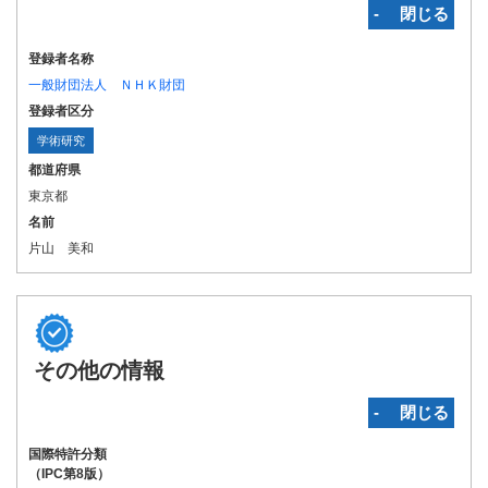
‐ 閉じる
登録者名称
一般財団法人 ＮＨＫ財団
登録者区分
学術研究
都道府県
東京都
名前
片山 美和
その他の情報
‐ 閉じる
国際特許分類
（IPC第8版）