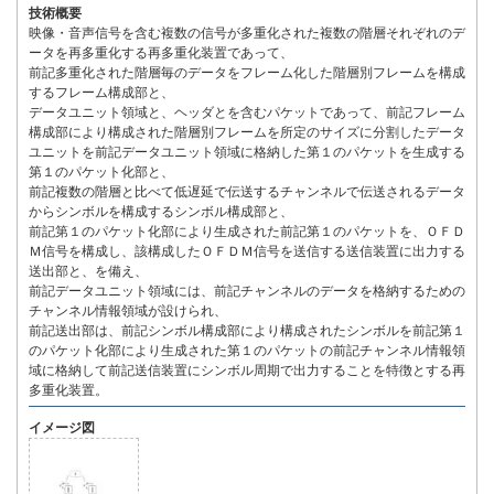
技術概要
映像・音声信号を含む複数の信号が多重化された複数の階層それぞれのデ
ータを再多重化する再多重化装置であって、
前記多重化された階層毎のデータをフレーム化した階層別フレームを構成
するフレーム構成部と、
データユニット領域と、ヘッダとを含むパケットであって、前記フレーム
構成部により構成された階層別フレームを所定のサイズに分割したデータ
ユニットを前記データユニット領域に格納した第１のパケットを生成する
第１のパケット化部と、
前記複数の階層と比べて低遅延で伝送するチャンネルで伝送されるデータ
からシンボルを構成するシンボル構成部と、
前記第１のパケット化部により生成された前記第１のパケットを、ＯＦＤ
Ｍ信号を構成し、該構成したＯＦＤＭ信号を送信する送信装置に出力する
送出部と、を備え、
前記データユニット領域には、前記チャンネルのデータを格納するための
チャンネル情報領域が設けられ、
前記送出部は、前記シンボル構成部により構成されたシンボルを前記第１
のパケット化部により生成された第１のパケットの前記チャンネル情報領
域に格納して前記送信装置にシンボル周期で出力することを特徴とする再
多重化装置。
イメージ図