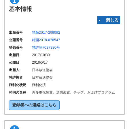
基本情報
‐ 閉じる
出願番号
特願2017-209092
公開番号
特開2018-078547
登録番号
特許第7037330号
出願日
2017/10/30
公開日
2018/5/17
出願人
日本放送協会
特許権者
日本放送協会
権利化状況
権利化済
発明の名称
再多重化装置、送信装置、チップ、およびプログラム
登録者への連絡はこちら