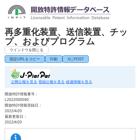
再多重化装置、送信装置、チッ
プ、およびプログラム
ウインドウを閉じる
固定URLをコピー
印刷
XにPOST
公開公報を見る
登録公報を見る
経過情報を見る
開放特許情報番号：
L2022000590
開放特許情報登録日：
2022/4/20
最新更新日：
2022/4/20