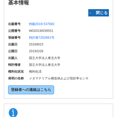
基本情報
‐ 閉じる
出願番号
特願2019-537682
公開番号
WO2019/039551
登録番号
特許第7202661号
出願日
2018/8/23
公開日
2019/2/28
出願人
国立大学法人東北大学
特許権者
国立大学法人東北大学
権利化状況
権利化済
発明の名称
メタマテリアル構造体および屈折率センサ
登録者への連絡はこちら