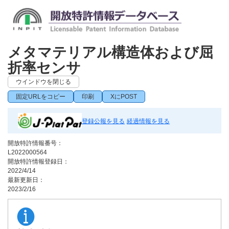
メタマテリアル構造体および屈
折率センサ
ウインドウを閉じる
固定URLをコピー
印刷
XにPOST
登録公報を見る
経過情報を見る
開放特許情報番号：
L2022000564
開放特許情報登録日：
2022/4/14
最新更新日：
2023/2/16