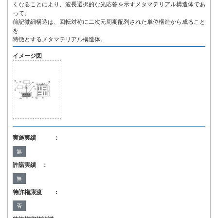
くなることにより、波長選択的な光応答を示すメタマテリアル構造体であ
って、
前記微細構造は、回転対称に二次元周期配列された単位構造から成ること
を
特徴とするメタマテリアル構造体。
イメージ図
実施実績 ：
無
許諾実績 ：
無
特許権譲渡 ：
否