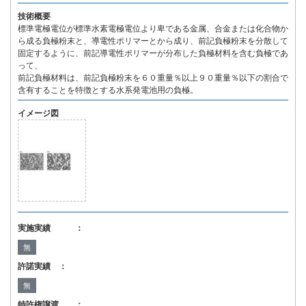
技術概要
標準電極電位が標準水素電極電位より卑である金属、合金または化合物か
ら成る負極粉末と、導電性ポリマーとから成り、前記負極粉末を分散して
固定するように、前記導電性ポリマーが分布した負極材料を含む負極であ
って、
前記負極材料は、前記負極粉末を６０重量％以上９０重量％以下の割合で
含有することを特徴とする水系発電池用の負極。
イメージ図
実施実績 ：
無
許諾実績 ：
無
特許権譲渡 ：