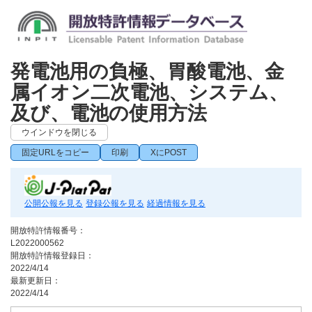
発電池用の負極、胃酸電池、金
属イオン二次電池、システム、
及び、電池の使用方法
ウインドウを閉じる
固定URLをコピー
印刷
XにPOST
公開公報を見る
登録公報を見る
経過情報を見る
開放特許情報番号：
L2022000562
開放特許情報登録日：
2022/4/14
最新更新日：
2022/4/14