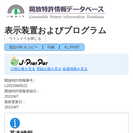
表示装置およびプログラム
ウインドウを閉じる
固定URLをコピー
印刷
XにPOST
公開公報を見る
登録公報を見る
経過情報を見る
開放特許情報番号：
L2022000522
開放特許情報登録日：
2022/4/7
最新更新日：
2022/4/7