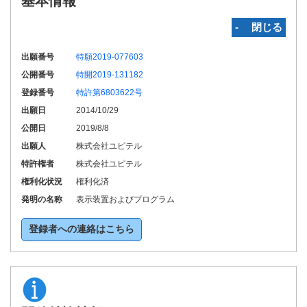
基本情報
‐ 閉じる
出願番号
特願2019-077603
公開番号
特開2019-131182
登録番号
特許第6803622号
出願日
2014/10/29
公開日
2019/8/8
出願人
株式会社ユピテル
特許権者
株式会社ユピテル
権利化状況
権利化済
発明の名称
表示装置およびプログラム
登録者への連絡はこちら