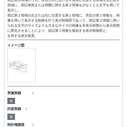
前記表示領域のうち、左右方向における中央部に位置する領域を含む第２
領域に、前記車両または周囲に関する第２情報を少なくとも文字を用いて
表示し、
前記第２領域の左または右に位置する第１領域に、所定の第１情報を、画
像を用いて表示する制御を行う表示制御部であって、前記第２情報に用い
られる文字のサイズよりも大きなサイズの画像を非表示状態から表示状態
に変化させることにより、前記第１情報を報知する表示制御部と、
を有する表示装置。
イメージ図
実施実績 ：
無
許諾実績 ：
無
特許権譲渡 ：