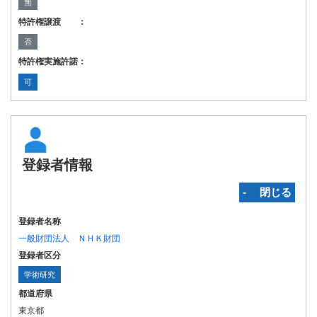
無
特許権譲渡 ：
否
特許権実施許諾：
可
登録者情報
‐ 閉じる
登録者名称
一般財団法人 ＮＨＫ財団
登録者区分
学術研究
都道府県
東京都