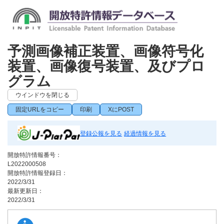
予測画像補正装置、画像符号化
装置、画像復号装置、及びプロ
グラム
ウインドウを閉じる
固定URLをコピー
印刷
XにPOST
登録公報を見る
経過情報を見る
開放特許情報番号：
L2022000508
開放特許情報登録日：
2022/3/31
最新更新日：
2022/3/31