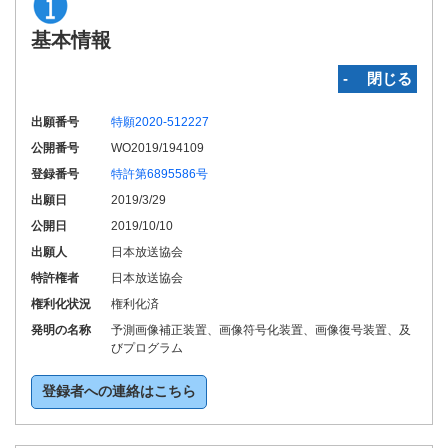
基本情報
‐ 閉じる
出願番号
特願2020-512227
公開番号
WO2019/194109
登録番号
特許第6895586号
出願日
2019/3/29
公開日
2019/10/10
出願人
日本放送協会
特許権者
日本放送協会
権利化状況
権利化済
発明の名称
予測画像補正装置、画像符号化装置、画像復号装置、及
びプログラム
登録者への連絡はこちら