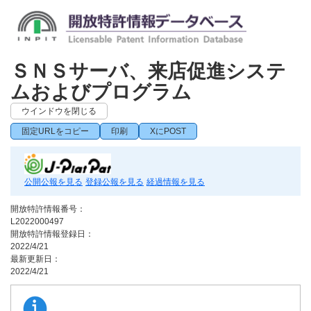
ＳＮＳサーバ、来店促進システ
ムおよびプログラム
ウインドウを閉じる
固定URLをコピー
印刷
XにPOST
公開公報を見る
登録公報を見る
経過情報を見る
開放特許情報番号：
L2022000497
開放特許情報登録日：
2022/4/21
最新更新日：
2022/4/21