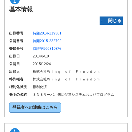
基本情報
‐ 閉じる
出願番号
特願2014-119301
公開番号
特開2015-232793
登録番号
特許第5663108号
出願日
2014/6/10
公開日
2015/12/24
出願人
株式会社Ｗｉｎｇ ｏｆ Ｆｒｅｅｄｏｍ
特許権者
株式会社Ｗｉｎｇ ｏｆ Ｆｒｅｅｄｏｍ
権利化状況
権利化済
発明の名称
ＳＮＳサーバ、来店促進システムおよびプログラム
登録者への連絡はこちら