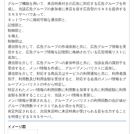
グループ機能を用いて、来店特典付きの広告に対応する広告グループを作
成し、当該広告グループの参加者に来店を促す広告型のＳＮＳを提供する
ＳＮＳサーバであって、
ネットワークに接続可能な通信部と、
記憶部と、
制御部と、
を備え、
制御部は、
通信部を介して、広告グループの作成依頼と共に、広告グループ情報を受
信すると、広告グループ情報を記憶部に格納されている広告情報リストに
追加し、
通信部を介して、広告グループへの参加申請と共に、当該会員の識別子を
受信すると、メンバ情報を作成し、グループメンバリストに追加し、
通信部を介して、対応する商品又はサービスの利用通知と共に、利用者識
別子、利用数及び利用金額を受信すると、対応する会員のメンバ情報をグ
ループメンバリストの中から特定し、
特定されたメンバ情報の利用回数に利用数を加算する共に利用総額に利用
金額を加算することにより、当該メンバ情報を更新し、
メンバ情報が更新されると、グループメンバリストの利用回数の合計値が
グループ利用数マイナス１であるか否かを判定し、
肯定判定されると、次回来店時に来店特典が受けられる旨を出力すること
を特徴とするＳＮＳサーバ。
イメージ図