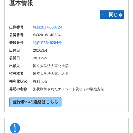
基本情報
‐ 閉じる
出願番号
特願2017-503724
公開番号
WO2016/140334
登録番号
特許第6646284号
出願日
2016/3/4
公開日
2016/9/9
出願人
国立大学法人東北大学
特許権者
国立大学法人東北大学
権利化状況
権利化済
発明の名称
形状制御されたナノシート及びその製造方法
登録者への連絡はこちら