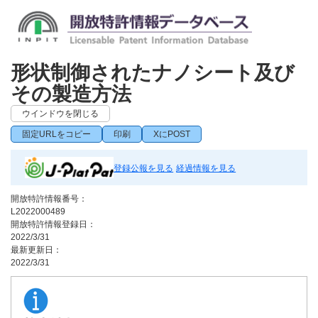
形状制御されたナノシート及び
その製造方法
ウインドウを閉じる
固定URLをコピー
印刷
XにPOST
登録公報を見る
経過情報を見る
開放特許情報番号：
L2022000489
開放特許情報登録日：
2022/3/31
最新更新日：
2022/3/31