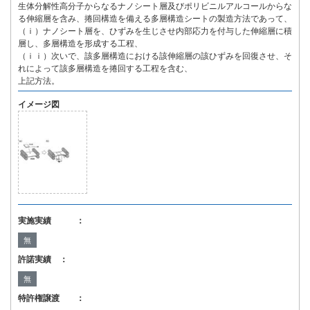
生体分解性高分子からなるナノシート層及びポリビニルアルコールからな
る伸縮層を含み、捲回構造を備える多層構造シートの製造方法であって、
（ｉ）ナノシート層を、ひずみを生じさせ内部応力を付与した伸縮層に積
層し、多層構造を形成する工程、
（ｉｉ）次いで、該多層構造における該伸縮層の該ひずみを回復させ、そ
れによって該多層構造を捲回する工程を含む、
上記方法。
イメージ図
実施実績 ：
無
許諾実績 ：
無
特許権譲渡 ：