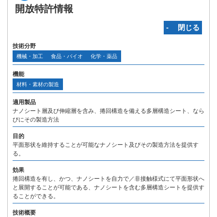
開放特許情報
‐ 閉じる
技術分野
機械・加工
食品・バイオ
化学・薬品
機能
材料・素材の製造
適用製品
ナノシート層及び伸縮層を含み、捲回構造を備える多層構造シート、なら
びにその製造方法
目的
平面形状を維持することが可能なナノシート及びその製造方法を提供す
る。
効果
捲回構造を有し、かつ、ナノシートを自力で／非接触様式にて平面形状へ
と展開することが可能である、ナノシートを含む多層構造シートを提供す
ることができる。
技術概要