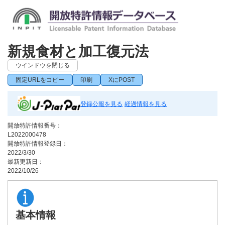
新規食材と加工復元法
ウインドウを閉じる
固定URLをコピー
印刷
XにPOST
登録公報を見る
経過情報を見る
開放特許情報番号：
L2022000478
開放特許情報登録日：
2022/3/30
最新更新日：
2022/10/26
基本情報