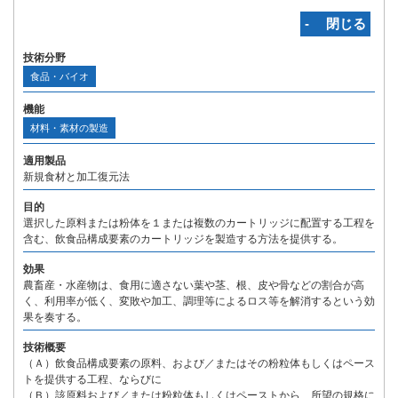
‐ 閉じる
技術分野
食品・バイオ
機能
材料・素材の製造
適用製品
新規食材と加工復元法
目的
選択した原料または粉体を１または複数のカートリッジに配置する工程を
含む、飲食品構成要素のカートリッジを製造する方法を提供する。
効果
農畜産・水産物は、食用に適さない葉や茎、根、皮や骨などの割合が高
く、利用率が低く、変敗や加工、調理等によるロス等を解消するという効
果を奏する。
技術概要
（Ａ）飲食品構成要素の原料、および／またはその粉粒体もしくはペース
トを提供する工程、ならびに
（Ｂ）該原料および／または粉粒体もしくはペーストから、所望の規格に