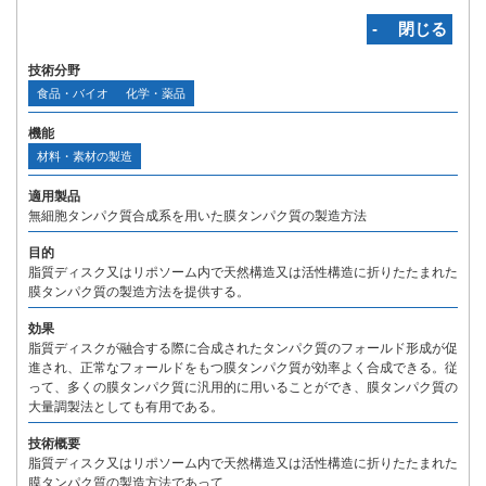
‐ 閉じる
技術分野
食品・バイオ
化学・薬品
機能
材料・素材の製造
適用製品
無細胞タンパク質合成系を用いた膜タンパク質の製造方法
目的
脂質ディスク又はリポソーム内で天然構造又は活性構造に折りたたまれた
膜タンパク質の製造方法を提供する。
効果
脂質ディスクが融合する際に合成されたタンパク質のフォールド形成が促
進され、正常なフォールドをもつ膜タンパク質が効率よく合成できる。従
って、多くの膜タンパク質に汎用的に用いることができ、膜タンパク質の
大量調製法としても有用である。
技術概要
脂質ディスク又はリポソーム内で天然構造又は活性構造に折りたたまれた
膜タンパク質の製造方法であって、