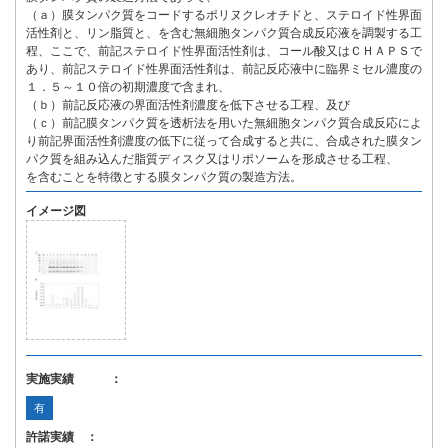
（ａ）膜タンパク質をコードするポリヌクレオチドと、ステロイド性界面
活性剤と、リン脂質と、を含む無細胞タンパク質合成反応液を調製する工
程、ここで、前記ステロイド性界面活性剤は、コール酸又はＣＨＡＰＳで
あり、前記ステロイド性界面活性剤は、前記反応液中に臨界ミセル濃度の
１．５～１０倍の初期濃度で含まれ、
（ｂ）前記反応液の界面活性剤濃度を低下させる工程、及び
（ｃ）前記膜タンパク質を透析法を用いた無細胞タンパク質合成反応によ
り前記界面活性剤濃度の低下に従って合成すると共に、合成された膜タン
パク質を組み込んだ脂質ディスク又はリポソームを形成させる工程、
を含むことを特徴とする膜タンパク質の製造方法。
イメージ図
実施実績 ：
有
許諾実績 ：