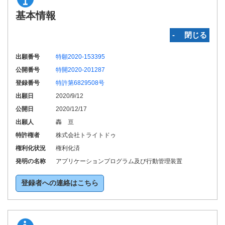
基本情報
‐ 閉じる
出願番号
特願2020-153395
公開番号
特開2020-201287
登録番号
特許第6829508号
出願日
2020/9/12
公開日
2020/12/17
出願人
轟 亘
特許権者
株式会社トライトドゥ
権利化状況
権利化済
発明の名称
アプリケーションプログラム及び行動管理装置
登録者への連絡はこちら