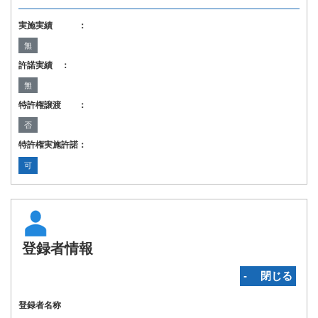
実施実績 ：
無
許諾実績 ：
無
特許権譲渡 ：
否
特許権実施許諾：
可
登録者情報
‐ 閉じる
登録者名称