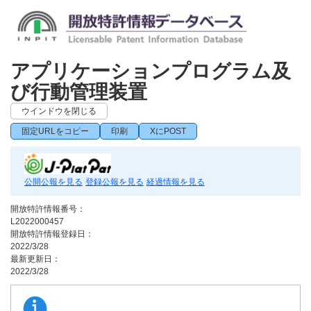
アプリケーションプログラム及
び行動管理装置
ウインドウを閉じる
固定URLをコピー
印刷
XにPOST
公開公報を見る
登録公報を見る
経過情報を見る
開放特許情報番号：
L2022000457
開放特許情報登録日：
2022/3/28
最新更新日：
2022/3/28