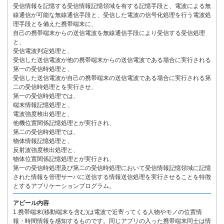
受信情報を記憶する受信情報記憶領域を有する記憶手段と、電波による無
線通信が可能な無線通信手段と、受信した電波の信号化処理を行う電波処
理手段とを備えた携帯端末に、
自己の携帯端末からの送信電波を無線通信手段により受信する受信処理
と、
受信電波判定処理と、
受信した送信電波が他の携帯端末からの送信電波である場合に実行される
第一の受信時処理と、
受信した送信電波が自己の携帯端末の送信電波である場合に実行される第
二の受信時処理とを実行させ、
第一の受信時処理では、
端末情報記憶処理と、
電波強度検出処理と、
他機位置関係記憶処理とが実行され、
第二の受信時処理では、
物体情報記憶処理と、
反射波強度検出処理と、
物体位置関係記憶処理とが実行され、
第一の受信時処理及び第二の受信時処理において受信情報記憶領域に記憶
された情報を管理サーバに送信する情報送信処理を実行させることを特徴
とするアプリケーションプログラム。
アピール内容
1.携帯端末(移動端末を含む)は電波で近寄ってくる人物やモノの位置情
報・時間情報を感知するものです。同じアプリの入った携帯端末同士は情