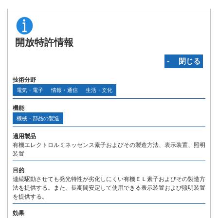
開放特許情報
‐ 閉じる
技術分野
電気・電子
情報・通信
生活・文化
機能
機械・部品の製造
適用製品
有機エレクトロルミネッセンス素子およびその製造方法、表示装置、照明
装置
目的
連続駆動させても発光特性が劣化しにくい有機ＥＬ素子およびその製造方
法を提供する。また、長期間安定して使用できる表示装置および照明装置
を提供する。
効果