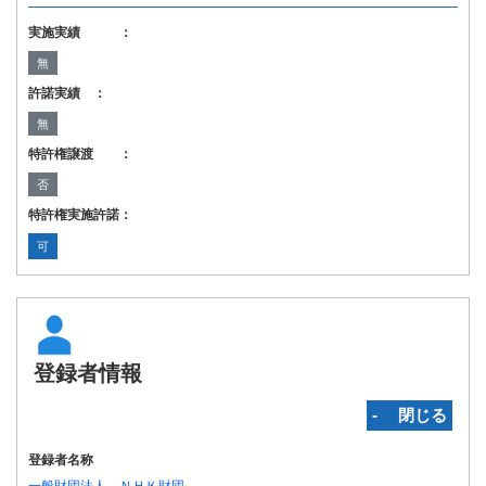
実施実績 ：
無
許諾実績 ：
無
特許権譲渡 ：
否
特許権実施許諾：
可
登録者情報
‐ 閉じる
登録者名称