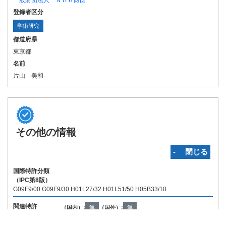
一般財団法人 ＮＨＫ財団
登録者区分
学術研究
都道府県
東京都
名前
片山 美和
その他の情報
‐ 閉じる
国際特許分類
（IPC第8版）
G09F9/00 G09F9/30 H01L27/32 H01L51/50 H05B33/10
関連特許
（国内）:
無
（国外）:
無