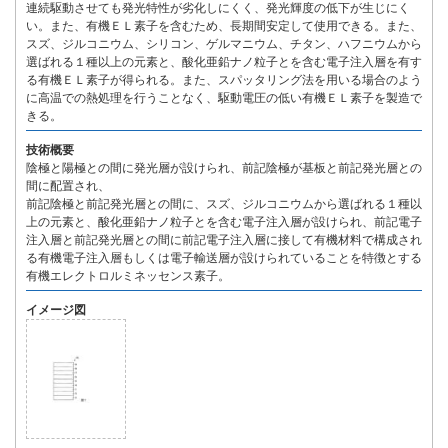
連続駆動させても発光特性が劣化しにくく、発光輝度の低下が生じにく
い。また、有機ＥＬ素子を含むため、長期間安定して使用できる。また、
スズ、ジルコニウム、シリコン、ゲルマニウム、チタン、ハフニウムから
選ばれる１種以上の元素と、酸化亜鉛ナノ粒子とを含む電子注入層を有す
る有機ＥＬ素子が得られる。また、スパッタリング法を用いる場合のよう
に高温での熱処理を行うことなく、駆動電圧の低い有機ＥＬ素子を製造で
きる。
技術概要
陰極と陽極との間に発光層が設けられ、前記陰極が基板と前記発光層との
間に配置され、
前記陰極と前記発光層との間に、スズ、ジルコニウムから選ばれる１種以
上の元素と、酸化亜鉛ナノ粒子とを含む電子注入層が設けられ、前記電子
注入層と前記発光層との間に前記電子注入層に接して有機材料で構成され
る有機電子注入層もしくは電子輸送層が設けられていることを特徴とする
有機エレクトロルミネッセンス素子。
イメージ図