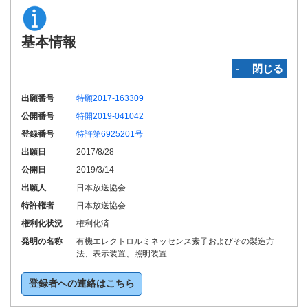
基本情報
‐ 閉じる
出願番号
特願2017-163309
公開番号
特開2019-041042
登録番号
特許第6925201号
出願日
2017/8/28
公開日
2019/3/14
出願人
日本放送協会
特許権者
日本放送協会
権利化状況
権利化済
発明の名称
有機エレクトロルミネッセンス素子およびその製造方
法、表示装置、照明装置
登録者への連絡はこちら