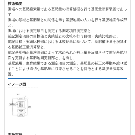
技術概要
圃場への基肥窒素量である基肥量の演算処理を行う基肥量演算装置であっ
て、
圃場の領域と基肥量との関係を示す基肥地図の入力を行う基肥地図作成部
と、
圃場における測定項目を測定する測定項目測定部と、
前記測定項目の目標値と実績値との比較を行う目標・実績比較部と、
前記目標・実績比較部における比較結果に基づいて、基肥補正量を演算す
る基肥補正量演算部と、
前記基肥補正量演算部によって求められた補正量を反映させて前記基肥地
図を更新する基肥地図更新部と、を有し、
基肥施用、生育結果である測定項目の測定、基肥量の補正の手順を繰り返
すことにより適切な基肥量に収束させることを特徴とする基肥量演算装
置。
イメージ図