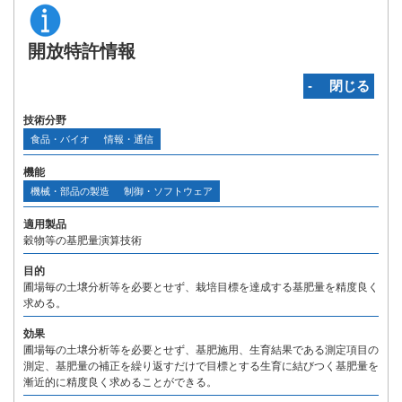
開放特許情報
‐ 閉じる
技術分野
食品・バイオ
情報・通信
機能
機械・部品の製造
制御・ソフトウェア
適用製品
穀物等の基肥量演算技術
目的
圃場毎の土壌分析等を必要とせず、栽培目標を達成する基肥量を精度良く
求める。
効果
圃場毎の土壌分析等を必要とせず、基肥施用、生育結果である測定項目の
測定、基肥量の補正を繰り返すだけで目標とする生育に結びつく基肥量を
漸近的に精度良く求めることができる。