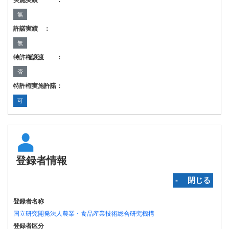
実施実績 ：
無
許諾実績 ：
無
特許権譲渡 ：
否
特許権実施許諾：
可
登録者情報
‐ 閉じる
登録者名称
国立研究開発法人農業・食品産業技術総合研究機構
登録者区分