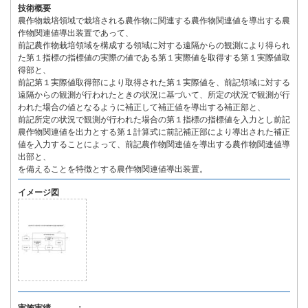
技術概要
農作物栽培領域で栽培される農作物に関連する農作物関連値を導出する農
作物関連値導出装置であって、
前記農作物栽培領域を構成する領域に対する遠隔からの観測により得られ
た第１指標の指標値の実際の値である第１実際値を取得する第１実際値取
得部と、
前記第１実際値取得部により取得された第１実際値を、前記領域に対する
遠隔からの観測が行われたときの状況に基づいて、所定の状況で観測が行
われた場合の値となるように補正して補正値を導出する補正部と、
前記所定の状況で観測が行われた場合の第１指標の指標値を入力とし前記
農作物関連値を出力とする第１計算式に前記補正部により導出された補正
値を入力することによって、前記農作物関連値を導出する農作物関連値導
出部と、
を備えることを特徴とする農作物関連値導出装置。
イメージ図