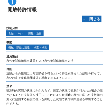
開放特許情報
‐ 閉じる
技術分野
食品・バイオ
情報・通信
機能
機械・部品の製造
検査・検出
適用製品
農作物関連値導出装置および農作物関連値導出方法
目的
遠隔からの観測により実際値を得るという特徴を踏まえた処理を行って、
高い精度で農作物関連値を導出できるようにする。
効果
観測時の実際の状況にかかわらず、所定の状況で観測が行われた場合の値
となるように実際値を補正し、これにより観測時の状況に応じた実際値の
変化に起因する精度の低下を抑制した状態で農作物関連値を導出すること
ができる。