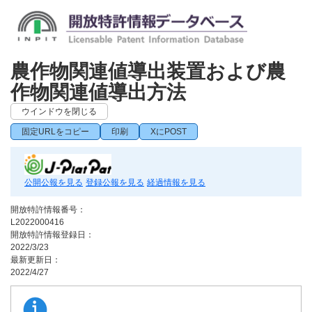
農作物関連値導出装置および農
作物関連値導出方法
ウインドウを閉じる
固定URLをコピー
印刷
XにPOST
公開公報を見る
登録公報を見る
経過情報を見る
開放特許情報番号：
L2022000416
開放特許情報登録日：
2022/3/23
最新更新日：
2022/4/27