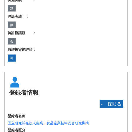
実施実績 ：
無
許諾実績 ：
無
特許権譲渡 ：
否
特許権実施許諾：
可
登録者情報
‐ 閉じる
登録者名称
国立研究開発法人農業・食品産業技術総合研究機構
登録者区分