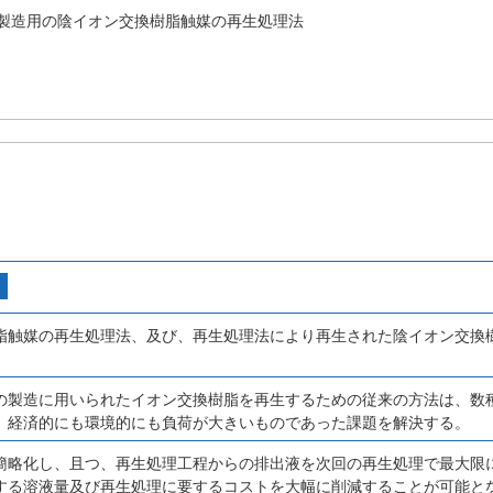
製造用の陰イオン交換樹脂触媒の再生処理法
脂触媒の再生処理法、及び、再生処理法により再生された陰イオン交換
の製造に用いられたイオン交換樹脂を再生するための従来の方法は、数
、経済的にも環境的にも負荷が大きいものであった課題を解決する。
簡略化し、且つ、再生処理工程からの排出液を次回の再生処理で最大限
する溶液量及び再生処理に要するコストを大幅に削減することが可能と