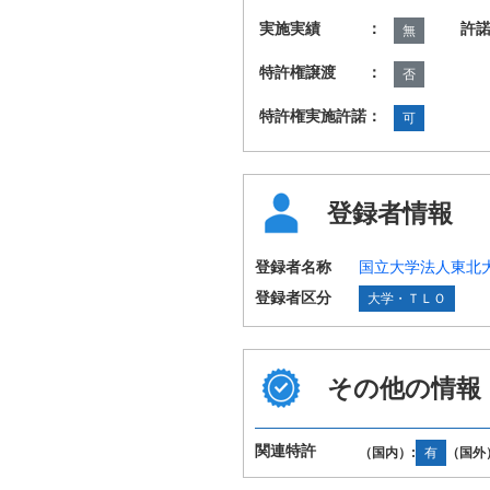
実施実績 ：
許
無
特許権譲渡 ：
否
特許権実施許諾：
可
登録者情報
登録者名称
国立大学法人東北
登録者区分
大学・ＴＬＯ
その他の情報
国際特許分類
B01J31/08 B01J
（IPC第8版）