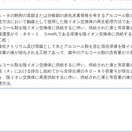
１～８の飽和の直鎖または分岐鎖の炭化水素骨格を有するアルコール類
造方法において触媒として使用した陰イオン交換体の再生処理方法であ
ルコール類を陰イオン交換体に供給するに伴い、供給された液と等容量
酸濃度が０．８６～１．３mol/Lである溶液を陰イオン交換体に供給す
工程；
酸化ナトリウム及び溶媒として水とアルコール類を含む混合溶液を陰イ
容量の液が排出される工程であって、媒中のアルコール類の含有量が０
ルコール類を陰イオン交換体に供給するに伴い、供給された液と等容量
程（Ａ）における排出し始めてから全排出液の６０～８０容量％が排出
を、陰イオン交換体に再度供給するに伴い、供給された液と等容量の液
理方法。