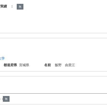
諾実績 ：
無
大学
都道府県
宮城県
名前
飯野 由里江
38/52 B01J38/62 B01J38/64 B01J41/04 B01J49/00