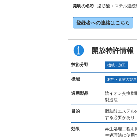
発明の名称
脂肪酸エステル連続
登録者への連絡はこちら
開放特許情報
技術分野
機械・加工
機能
材料・素材の製造
適用製品
陰イオン交換樹
製造法
目的
脂肪酸エステル
する必要があり
効果
再生処理工程を
生処理法に使用