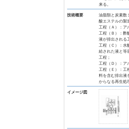
来る。
技術概要
油脂類と炭素数
酸エステルの製
工程（Ａ）：ア
工程（Ｂ）：酢
液が排出される
工程（Ｃ）：水
給された液と等
工程；
工程（Ｄ）：ア
工程（Ｅ）：工
料を含む排出液
からなる再生処
イメージ図