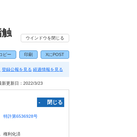
脂触
ウインドウを閉じる
コピー
印刷
XにPOST
る
登録公報を見る
経過情報を見る
最新更新日：
2022/3/23
‐ 閉じる
特許第6536928号
況
権利化済