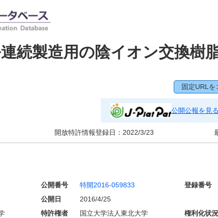
ル連続製造用の陰イオン交換樹
固定URLを
公開公報を見
開放特許情報登録日：
2022/3/23
公開番号
特開2016-059833
登録番号
公開日
2016/4/25
学
特許権者
国立大学法人東北大学
権利化状