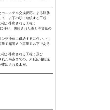
とのエステル交換反応による脂肪
って、以下の順に連続する工程：
の液が排出される工程；
るに伴い、供給された液と等容量の
オン交換体に供給するに伴い、供
容量％超過８０容量％以下である
の液が排出される工程；及び
された時点までの、未反応油脂原
が排出される工程、