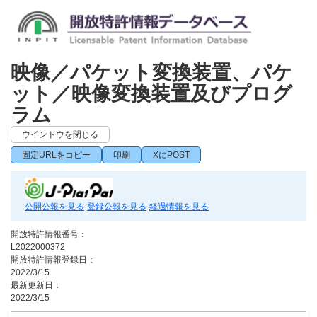
映像／パケット変換装置、パケ
ット／映像変換装置及びプログ
ラム
ウインドウを閉じる
固定URLをコピー
印刷
XにPOST
公開公報を見る
登録公報を見る
経過情報を見る
開放特許情報番号：
L2022000372
開放特許情報登録日：
2022/3/15
最新更新日：
2022/3/15