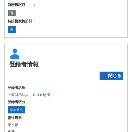
特許権譲渡 ：
否
特許権実施許諾：
可
登録者情報
‐ 閉じる
登録者名称
一般財団法人 ＮＨＫ財団
登録者区分
学術研究
都道府県
東京都