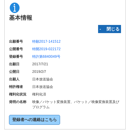
基本情報
‐ 閉じる
出願番号
特願2017-141512
公開番号
特開2019-022172
登録番号
特許第6840049号
出願日
2017/7/21
公開日
2019/2/7
出願人
日本放送協会
特許権者
日本放送協会
権利化状況
権利化済
発明の名称
映像／パケット変換装置、パケット／映像変換装置及び
プログラム
登録者への連絡はこちら