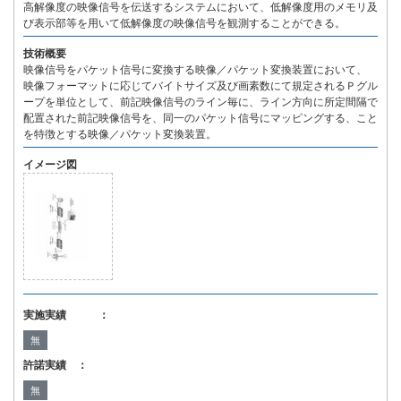
高解像度の映像信号を伝送するシステムにおいて、低解像度用のメモリ及
び表示部等を用いて低解像度の映像信号を観測することができる。
技術概要
映像信号をパケット信号に変換する映像／パケット変換装置において、
映像フォーマットに応じてバイトサイズ及び画素数にて規定されるＰグル
ープを単位として、前記映像信号のライン毎に、ライン方向に所定間隔で
配置された前記映像信号を、同一のパケット信号にマッピングする、こと
を特徴とする映像／パケット変換装置。
イメージ図
実施実績 ：
無
許諾実績 ：
無