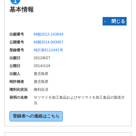
基本情報
‐ 閉じる
出願番号
特願2012-143644
公開番号
特開2014-003957
登録番号
特許第6112441号
出願日
2012/6/27
公開日
2014/1/16
出願人
鹿児島県
特許権者
鹿児島県
権利化状況
権利化済
発明の名称
サツマイモ加工食品およびサツマイモ加工食品の製造方
法
登録者への連絡はこちら