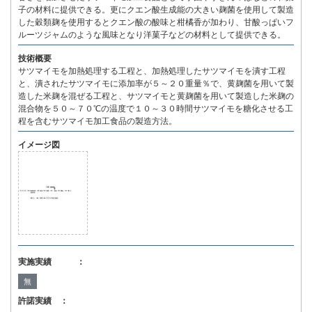
子の材料に提供できる。更にクエン酸生成能の大きい麹菌を使用して製造
した穀類麹を使用するとクエン酸の酸味と柑橘香が加わり、甘酸っぱいフ
ルーツジャムのような風味となり洋菓子などの材料として提供できる。
技術概要
サツマイモを加熱処理する工程と、加熱処理したサツマイモを潰す工程
と、潰されたサツマイモに添加率が５～２０重量％で、黄麹菌を用いて製
造した米麹を混ぜる工程と、サツマイモと黄麹菌を用いて製造した米麹の
混合物を５０～７０℃の温度で１０～３０時間サツマイモを糖化させる工
程を含むサツマイモ加工食品の製造方法。
イメージ図
実施実績 ：
無
許諾実績 ：