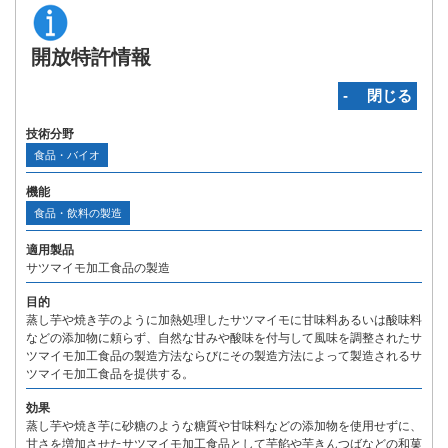
開放特許情報
‐ 閉じる
技術分野
食品・バイオ
機能
食品・飲料の製造
適用製品
サツマイモ加工食品の製造
目的
蒸し芋や焼き芋のように加熱処理したサツマイモに甘味料あるいは酸味料
などの添加物に頼らず、自然な甘みや酸味を付与して風味を調整されたサ
ツマイモ加工食品の製造方法ならびにその製造方法によって製造されるサ
ツマイモ加工食品を提供する。
効果
蒸し芋や焼き芋に砂糖のような糖質や甘味料などの添加物を使用せずに、
甘さを増加させたサツマイモ加工食品として芋餡や芋きんつばなどの和菓