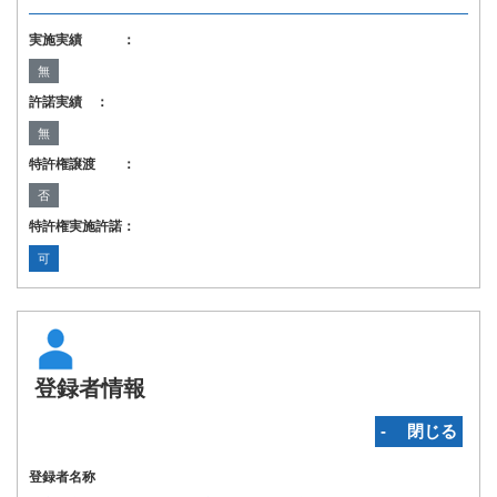
実施実績 ：
無
許諾実績 ：
無
特許権譲渡 ：
否
特許権実施許諾：
可
登録者情報
‐ 閉じる
登録者名称