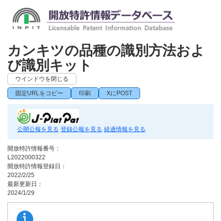
カンキツの品種の識別方法およ
び識別キット
ウインドウを閉じる
固定URLをコピー
印刷
XにPOST
公開公報を見る
登録公報を見る
経過情報を見る
開放特許情報番号：
L2022000322
開放特許情報登録日：
2022/2/25
最新更新日：
2024/1/29