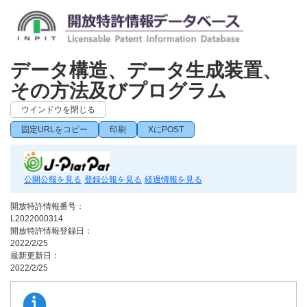
データ構造、データ生成装置、
その方法及びプログラム
ウインドウを閉じる
固定URLをコピー
印刷
XにPOST
公開公報を見る
登録公報を見る
経過情報を見る
開放特許情報番号：
L2022000314
開放特許情報登録日：
2022/2/25
最新更新日：
2022/2/25