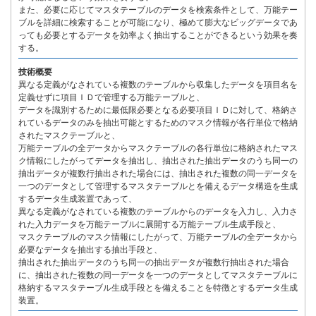
また、必要に応じてマスタテーブルのデータを検索条件として、万能テー
ブルを詳細に検索することが可能になり、極めて膨大なビッグデータであ
っても必要とするデータを効率よく抽出することができるという効果を奏
する。
技術概要
異なる定義がなされている複数のテーブルから収集したデータを項目名を
定義せずに項目ＩＤで管理する万能テーブルと、
データを識別するために最低限必要となる必要項目ＩＤに対して、格納さ
れているデータのみを抽出可能とするためのマスク情報が各行単位で格納
されたマスクテーブルと、
万能テーブルの全データからマスクテーブルの各行単位に格納されたマス
ク情報にしたがってデータを抽出し、抽出された抽出データのうち同一の
抽出データが複数行抽出された場合には、抽出された複数の同一データを
一つのデータとして管理するマスタテーブルとを備えるデータ構造を生成
するデータ生成装置であって、
異なる定義がなされている複数のテーブルからのデータを入力し、入力さ
れた入力データを万能テーブルに展開する万能テーブル生成手段と、
マスクテーブルのマスク情報にしたがって、万能テーブルの全データから
必要なデータを抽出する抽出手段と、
抽出された抽出データのうち同一の抽出データが複数行抽出された場合
に、抽出された複数の同一データを一つのデータとしてマスタテーブルに
格納するマスタテーブル生成手段とを備えることを特徴とするデータ生成
装置。