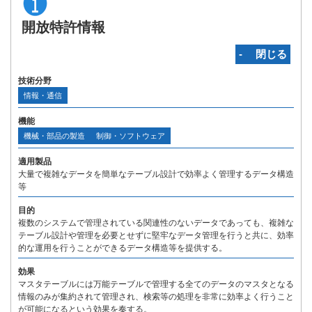
開放特許情報
‐ 閉じる
技術分野
情報・通信
機能
機械・部品の製造
制御・ソフトウェア
適用製品
大量で複雑なデータを簡単なテーブル設計で効率よく管理するデータ構造
等
目的
複数のシステムで管理されている関連性のないデータであっても、複雑な
テーブル設計や管理を必要とせずに堅牢なデータ管理を行うと共に、効率
的な運用を行うことができるデータ構造等を提供する。
効果
マスタテーブルには万能テーブルで管理する全てのデータのマスタとなる
情報のみが集約されて管理され、検索等の処理を非常に効率よく行うこと
が可能になるという効果を奏する。