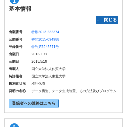
基本情報
‐ 閉じる
出願番号
特願2013-232374
公開番号
特開2015-094988
登録番号
特許第6245571号
出願日
2013/11/8
公開日
2015/5/18
出願人
国立大学法人佐賀大学
特許権者
国立大学法人東北大学
権利化状況
権利化済
発明の名称
データ構造、データ生成装置、その方法及びプログラム
登録者への連絡はこちら