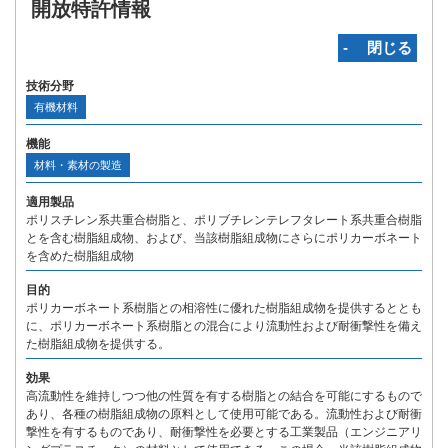
開放特許情報
‐ 閉じる
技術分野
有機材料
機能
材料・素材の製造
適用製品
ポリスチレン系共重合樹脂と、ポリブチレンテレフタレート系共重合樹脂
とを含む樹脂組成物、および、当該樹脂組成物にさらにポリカーボネート
を含めた樹脂組成物
目的
ポリカーボネート系樹脂との相溶性に優れた樹脂組成物を提供するととも
に、ポリカーボネート系樹脂との混合により流動性および耐衝撃性を備え
た樹脂組成物を提供する。
効果
高流動性を維持しつつ他の性質を有する樹脂との結合を可能にするもので
あり、各種の樹脂組成物の原料として使用可能である。流動性および耐衝
撃性を有するものであり、耐衝撃性を必要とする工業製品（エンジニアリ