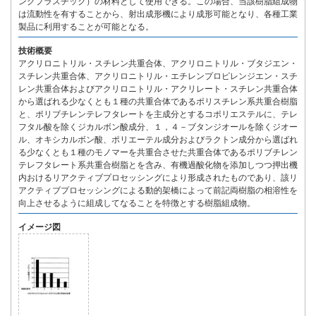
ングプラスチック）の材料として使用できる。この場合、当該樹脂組成物
は流動性を有することから、射出成形機により成形可能となり、各種工業
製品に利用することが可能となる。
技術概要
アクリロニトリル・スチレン共重合体、アクリロニトリル・ブタジエン・
スチレン共重合体、アクリロニトリル・エチレンプロピレンジエン・スチ
レン共重合体およびアクリロニトリル・アクリレート・スチレン共重合体
から選ばれる少なくとも１種の共重合体であるポリスチレン系共重合樹脂
と、ポリブチレンテレフタレートを主成分とするコポリエステルに、テレ
フタル酸を除くジカルボン酸成分、１，４－ブタンジオールを除くジオー
ル、オキシカルボン酸、ポリエーテル成分およびラクトン成分から選ばれ
る少なくとも１種のモノマーを共重合させた共重合体であるポリブチレン
テレフタレート系共重合樹脂とを含み、有機過酸化物を添加しつつ押出機
内おけるリアクティブプロセッシングにより形成されたものであり、該リ
アクティブプロセッシングによる動的架橋によって前記両樹脂の相溶性を
向上させるように組成してなることを特徴とする樹脂組成物。
イメージ図