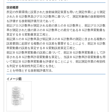
技術概要
所定の作業環境に設置された放射線測定装置を用いた測定作業により測定
されたＢＧ計数率及びグロス計数率に基づいて、測定対象物の放射能特性
を評価する放射能評価方法であって、
前記グロス計数率が測定される前の第１のＢＧ計数率と、前記グロス計数
率が測定された後の第２のＢＧ計数率との差分であるＢＧ計数率変動量を
算定するＢＧ変動量算定工程と、
前記第１のＢＧ計数率及び前記第２のＢＧ計数率の測定に含まれる複数の
誤差要因に起因する複数のＢＧ誤差を重畳することにより、前記ＢＧ計数
率変動量の誤差を算定するＢＧ変動誤差算定工程と、
前記ＢＧ計数率変動量の誤差に基づいて、前記ＢＧ計数率変動量として許
容されるＢＧ計数率許容変動量を算定し、当該ＢＧ計数率許容変動量を用
いて前記ＢＧ計数率変動量を評価することにより、前記測定作業の有効性
を判定する有効性判定工程とを含む、
ことを特徴とする放射能評価方法。
イメージ図