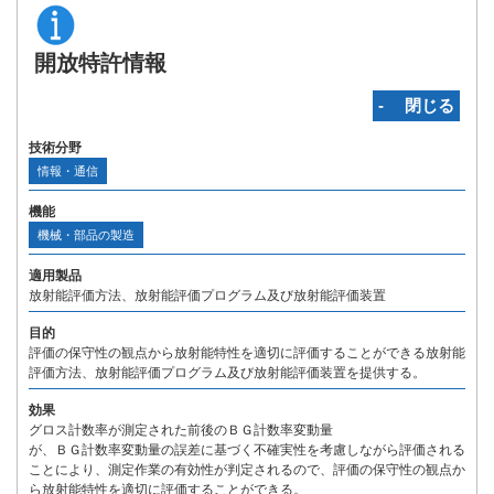
開放特許情報
‐ 閉じる
技術分野
情報・通信
機能
機械・部品の製造
適用製品
放射能評価方法、放射能評価プログラム及び放射能評価装置
目的
評価の保守性の観点から放射能特性を適切に評価することができる放射能
評価方法、放射能評価プログラム及び放射能評価装置を提供する。
効果
グロス計数率が測定された前後のＢＧ計数率変動量
が、ＢＧ計数率変動量の誤差に基づく不確実性を考慮しながら評価される
ことにより、測定作業の有効性が判定されるので、評価の保守性の観点か
ら放射能特性を適切に評価することができる。