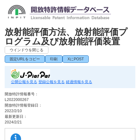
放射能評価方法、放射能評価プ
ログラム及び放射能評価装置
ウインドウを閉じる
固定URLをコピー
印刷
XにPOST
公開公報を見る
登録公報を見る
経過情報を見る
開放特許情報番号：
L2022000267
開放特許情報登録日：
2022/2/10
最新更新日：
2024/2/21