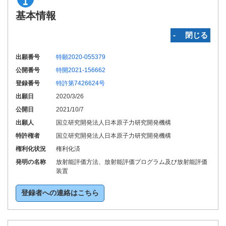
基本情報
‐ 閉じる
出願番号
特願2020-055379
公開番号
特開2021-156662
登録番号
特許第7426624号
出願日
2020/3/26
公開日
2021/10/7
出願人
国立研究開発法人日本原子力研究開発機構
特許権者
国立研究開発法人日本原子力研究開発機構
権利化状況
権利化済
発明の名称
放射能評価方法、放射能評価プログラム及び放射能評価
装置
登録者への連絡はこちら