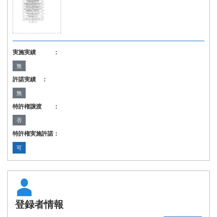
実施実績 ：
無
許諾実績 ：
無
特許権譲渡 ：
否
特許権実施許諾：
可
登録者情報