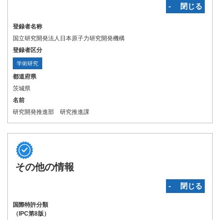
‐ 閉じる
登録者名称
国立研究開発法人日本原子力研究開発機構
登録者区分
学術研究
都道府県
茨城県
名前
研究開発推進部 研究推進課
その他の情報
‐ 閉じる
国際特許分類
（IPC第8版）