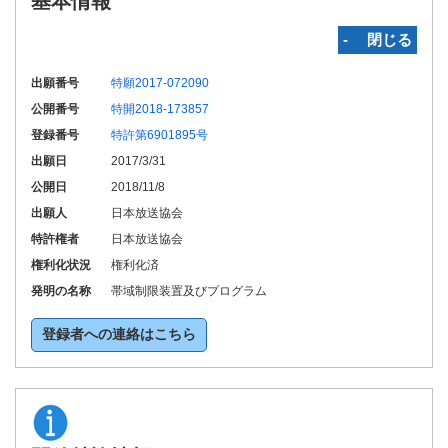
基本情報
‐ 閉じる
出願番号
特願2017-072090
公開番号
特開2018-173857
登録番号
特許第6901895号
出願日
2017/3/31
公開日
2018/11/8
出願人
日本放送協会
特許権者
日本放送協会
権利化状況
権利化済
発明の名称
帯域制限装置及びプログラム
登録者への連絡はこちら