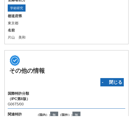
登録者区分
学術研究
都道府県
東京都
名前
片山 美和
その他の情報
‐ 閉じる
国際特許分類
（IPC第8版）
G06T5/00
関連特許
（国内）:
無
（国外）:
無
Copyright © INPIT Rights Reserved