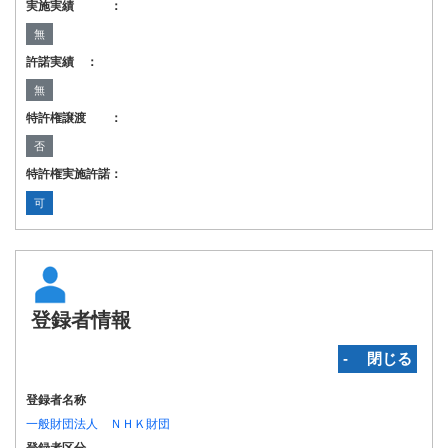
実施実績 ：
無
許諾実績 ：
無
特許権譲渡 ：
否
特許権実施許諾：
可
登録者情報
‐ 閉じる
登録者名称
一般財団法人 ＮＨＫ財団