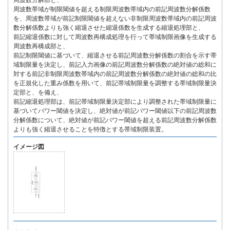
周波数分解部と、
周波数帯域が制限閾値を超える制限周波数帯域内の前記周波数分解係数
を、周波数帯域が前記制限閾値を超えない非制限周波数帯域内の前記周波
数分解係数よりも強く縮退させた縮退係数を生成する縮退処理部と、
前記縮退係数に対して周波数再構成処理を行って帯域制限画像を生成する
周波数再構成部と、
前記制限閾値に基づいて、縮退させる前記周波数分解係数の割合を示す帯
域制限量を決定し、前記入力画像の前記周波数分解係数の絶対値の総和に
対する前記非制限周波数帯域内の前記周波数分解係数の絶対値の総和の比
を正規化した重み係数を用いて、前記帯域制限量を調整する帯域制限量決
定部と、を備え、
前記縮退処理部は、前記帯域制限量決定部により調整された帯域制限量に
基づいてパワー閾値を決定し、絶対値が前記パワー閾値以下の前記周波数
分解係数について、絶対値が前記パワー閾値を超える前記周波数分解係数
よりも強く縮退させることを特徴とする帯域制限装置。
イメージ図