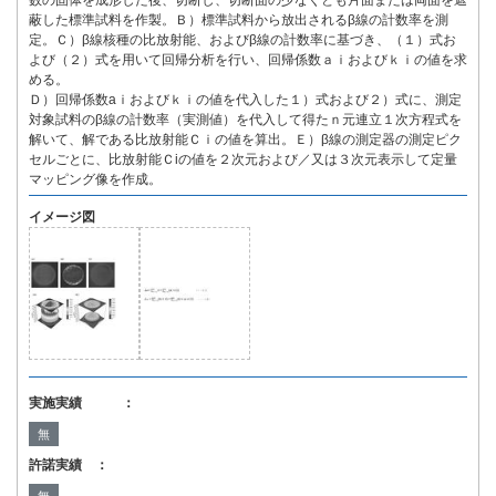
数の固体を成形した後、切断し、切断面の少なくとも片面または両面を遮
蔽した標準試料を作製。Ｂ）標準試料から放出されるβ線の計数率を測
定。Ｃ）β線核種の比放射能、およびβ線の計数率に基づき、（１）式お
よび（２）式を用いて回帰分析を行い、回帰係数ａｉおよびｋｉの値を求
める。
Ｄ）回帰係数aｉおよびｋｉの値を代入した１）式および２）式に、測定
対象試料のβ線の計数率（実測値）を代入して得たｎ元連立１次方程式を
解いて、解である比放射能Ｃｉの値を算出。Ｅ）β線の測定器の測定ピク
セルごとに、比放射能Ｃiの値を２次元および／又は３次元表示して定量
マッピング像を作成。
イメージ図
実施実績 ：
無
許諾実績 ：