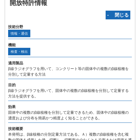
開放特許情報
‐ 閉じる
技術分野
情報・通信
機能
検査・検出
適用製品
β線ラジオグラフを用いて、コンクリート等の固体中の複数のβ線核種を
分別して定量する方法
目的
β線ラジオグラフを用いて、固体中の複数のβ線核種を分別して定量する
方法を提供する。
効果
固体中の複数のβ線核種を分別して定量できるため、固体中のβ線核種の
濃度および分布を簡易かつ精度よく知ることができる。
技術概要
本発明は、β線核種の分別定量方法である。Ａ）複数のβ線核種を含む複