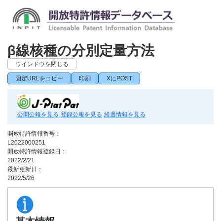
β線核種の分別定量方法
ウインドウを閉じる
固定URLをコピー
印刷
XにPOST
公開公報を見る
登録公報を見る
経過情報を見る
開放特許情報番号：
L2022000251
開放特許情報登録日：
2022/2/21
最新更新日：
2022/5/26