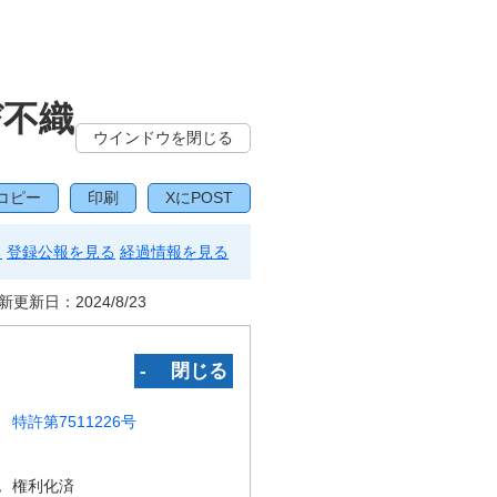
び不織
ウインドウを閉じる
コピー
印刷
XにPOST
る
登録公報を見る
経過情報を見る
新更新日：
2024/8/23
‐ 閉じる
特許第7511226号
況
権利化済