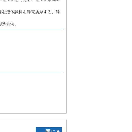
含む液体試料を静電紡糸する、静
製造方法。
‐ 閉じる