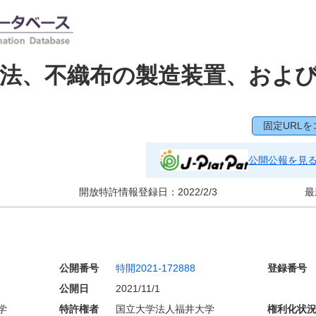
法、不織布の製造装置、およ
固定URLを
公開公報を見
開放特許情報登録日：
2022/2/3
最
公開番号
特開2021-172888
登録番号
公開日
2021/11/1
学
特許権者
国立大学法人福井大学
権利化状