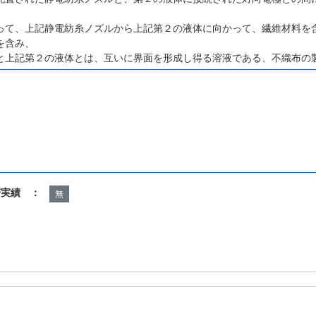
って、上記静電紡糸ノズルから上記第２の液体に向かって、繊維材料を
を含み、
と上記第２の液体とは、互いに界面を形成し得る溶液である、不織布の
諾実績 ：
無