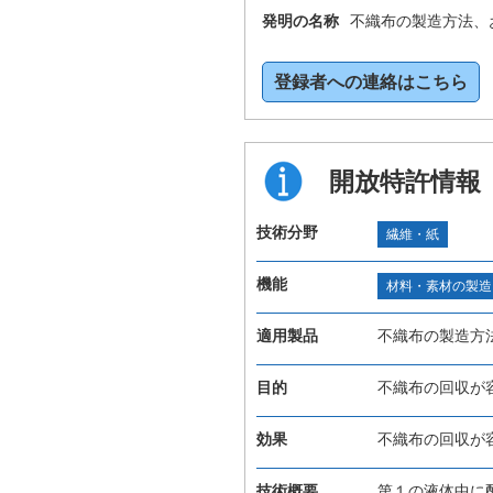
発明の名称
不織布の製造方法、
登録者への連絡はこちら
開放特許情報
技術分野
繊維・紙
機能
材料・素材の製造
適用製品
不織布の製造方
目的
不織布の回収が
効果
不織布の回収が
技術概要
第１の液体中に