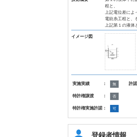
程と、
上記電位差によ
電紡糸工程と、
上記第１の液体
イメージ図
実施実績 ：
許
無
特許権譲渡 ：
否
特許権実施許諾：
可
登録者情報