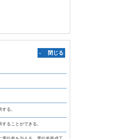
‐ 閉じる
供する。
供することができる。
に電位差を与える、電位差形成工