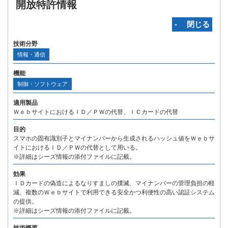
開放特許情報
‐ 閉じる
技術分野
情報・通信
機能
制御・ソフトウェア
適用製品
ＷｅｂサイトにおけるＩＤ／ＰＷの代替、ＩＣカードの代替
目的
スマホの固有識別子とマイナンバーから生成されるハッシュ値をＷｅｂサ
イトにおけるＩＤ／ＰＷの代替として用いる。
※詳細はシーズ情報の添付ファイルに記載。
効果
ＩＤカードの偽造によるなりすましの撲滅、マイナンバーの管理負担の軽
減、複数のＷｅｂサイトで利用できる安全かつ利便性の高い認証システム
の提供。
※詳細はシーズ情報の添付ファイルに記載。