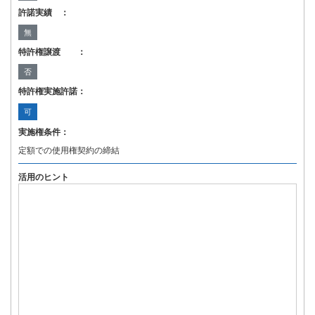
許諾実績 ：
無
特許権譲渡 ：
否
特許権実施許諾：
可
実施権条件：
定額での使用権契約の締結
活用のヒント