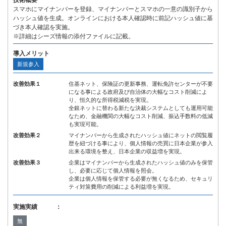
技術概要
スマホにマイナンバーを登録、マイナンバーとスマホの一意の識別子から
ハッシュ値を生成。オンラインにおける本人確認時に前記ハッシュ値に基
づき本人確認を実施。
※詳細はシーズ情報の添付ファイルに記載。
導入メリット
新規参入
改善効果１
住基ネット、保険証の更新事務、運転免許センターが不要
になる事による政府及び自治体の大幅なコスト削減によ
り、恒久的な所得税減税を実現。
全銀ネットに替わる新たな決裁システムとしても運用可能
なため、金融機関の大幅なコスト削減、振込手数料の低減
も実現可能。
改善効果２
マイナンバーから生成されたハッシュ値にネットの閲覧履
歴を紐づける事により、個人情報の売買に日本企業が参入
出来る環境を整え、日本企業の収益増を実現。
改善効果３
企業はマイナンバーから生成されたハッシュ値のみを保管
し、必要に応じて個人情報を照会。
企業は個人情報を保管する必要が無くなるため、セキュリ
ティ対策費用の削減による利益増を実現。
実施実績 ：
無