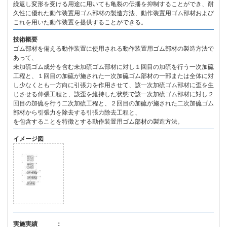
繰返し変形を受ける用途に用いても亀裂の伝播を抑制することができ、耐
久性に優れた動作装置用ゴム部材の製造方法、動作装置用ゴム部材および
これを用いた動作装置を提供することができる。
技術概要
ゴム部材を備える動作装置に使用される動作装置用ゴム部材の製造方法で
あって、
未加硫ゴム成分を含む未加硫ゴム部材に対し１回目の加硫を行う一次加硫
工程と、１回目の加硫が施された一次加硫ゴム部材の一部または全体に対
し少なくとも一方向に引張力を作用させて、該一次加硫ゴム部材に歪を生
じさせる伸張工程と、該歪を維持した状態で該一次加硫ゴム部材に対し２
回目の加硫を行う二次加硫工程と、２回目の加硫が施された二次加硫ゴム
部材から引張力を除去する引張力除去工程と、
を包含することを特徴とする動作装置用ゴム部材の製造方法。
イメージ図
実施実績 ：