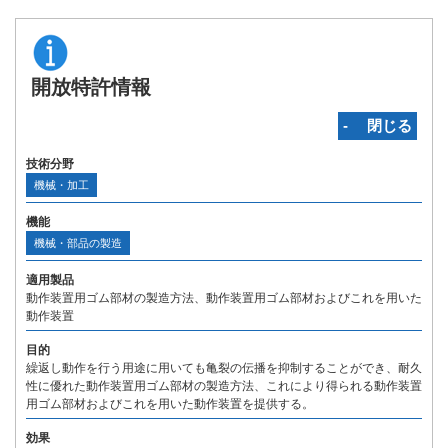
開放特許情報
‐ 閉じる
技術分野
機械・加工
機能
機械・部品の製造
適用製品
動作装置用ゴム部材の製造方法、動作装置用ゴム部材およびこれを用いた
動作装置
目的
繰返し動作を行う用途に用いても亀裂の伝播を抑制することができ、耐久
性に優れた動作装置用ゴム部材の製造方法、これにより得られる動作装置
用ゴム部材およびこれを用いた動作装置を提供する。
効果